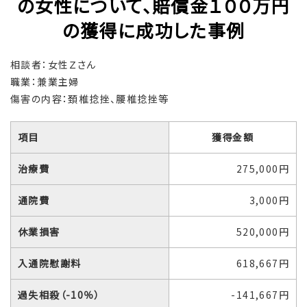
の女性について、賠償金１００万円
の獲得に成功した事例
相談者：女性Ｚさん
職業：兼業主婦
傷害の内容：頚椎捻挫、腰椎捻挫等
項目
獲得金額
治療費
275,000円
通院費
3,000円
休業損害
520,000円
入通院慰謝料
618,667円
過失相殺（-10％）
-141,667円