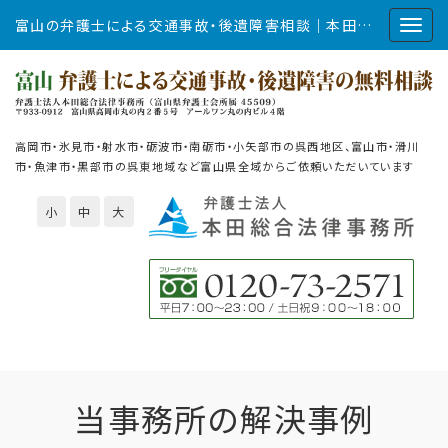
富山の弁護士による交通事故・後遺障害相談｜本田総合法律事務所
高岡市・氷見市・射水市・砺波市・南砺市・小矢部市の呉西地区、富山市・滑川
市・魚津市・黒部市の呉東地域など富山県全域からご依頼いただいています
小
中
大
当事務所の解決事例