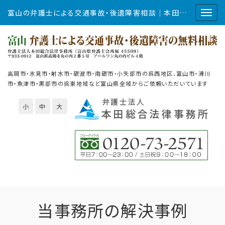
富山の弁護士による交通事故・後遺障害相談｜本田総合法律事務所
高岡市・氷見市・射水市・砺波市・南砺市・小矢部市の呉西地区、富山市・滑川
市・魚津市・黒部市の呉東地域など富山県全域からご依頼いただいています
小
中
大
当事務所の解決事例