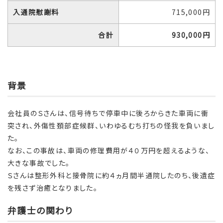
入通院慰謝料
715,000円
合計
930,000
円
背景
会社員のＳさんは、信号待ちで停車中に後ろからきた車両に衝
突され、外傷性頚部症候群、いわゆるむち打ちの怪我を負いまし
た。
なお、この事故は、車両の修理費用が４０万円を超えるような、
大きな事故でした。
Ｓさんは整形外科と接骨院に約４ヵ月間半通院したのち、後遺症
を残さず治癒となりました。
弁護士の関わり