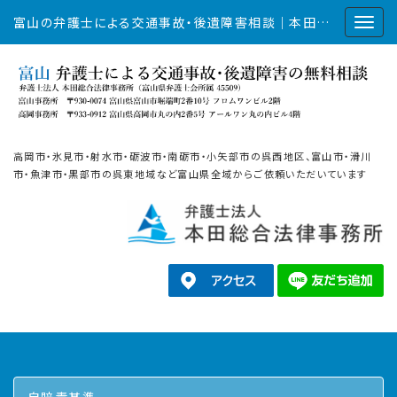
富山の弁護士による交通事故・後遺障害相談｜本田総合法律事務所
高岡市・氷見市・射水市・砺波市・南砺市・小矢部市の呉西地区、富山市・滑川
市・魚津市・黒部市の呉東地域など富山県全域からご依頼いただいています