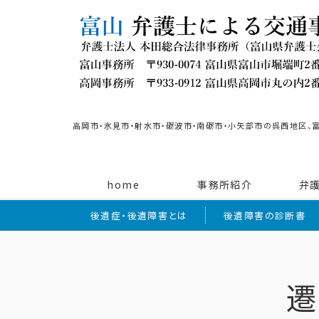
高岡市・氷見市・射水市・砺波市・南砺市・小矢部市の呉西地区、
home
事務所紹介
弁
後遺症・後遺障害とは
後遺障害の診断書
遷