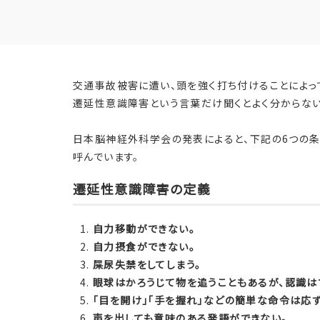
交通事故被害に遭い、頭を強く打ち付けることによっ
遷延性意識障害という言葉だけ聞くとよく分からない
日本脳神経外科学会の発表によると、下記の6つの条
呼んでいます。
遷延性意識障害の定義
自力移動ができない。
自力摂食ができない。
屎尿失禁をしてしまう。
眼球はかろうじて物を追うこともあるが、認識は
「目を開け」「手を握れ」などの簡単な命令は応
声を出しても意味のある発語ができない。