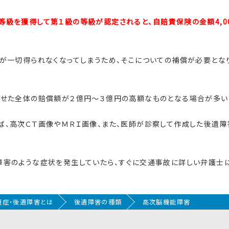
級を獲得して第１級の等級が認定されると、自賠責保険の金額4,0
が一切得られなくなってしまうため、そこについての補償が必要とな
わせた全体の賠償額が２億円～３億円の高額なものとなる場合が多い
ば、高次ＣＴ画像やＭＲＩ画像、また、医師が診察して作成した後遺
害のような症状を発生していたら、すぐに交通事故に詳しい弁護士に
遺症・後遺障害とは
後遺障害の種類
高次脳機能障害