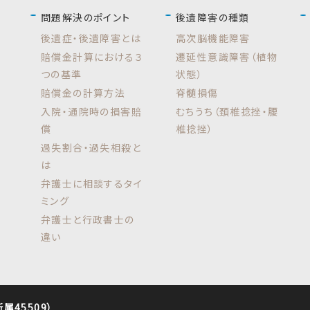
問題解決のポイント
後遺障害の種類
後遺症・後遺障害とは
高次脳機能障害
賠償金計算における３
遷延性意識障害（植物
つの基準
状態）
賠償金の計算方法
脊髄損傷
入院・通院時の損害賠
むちうち（頚椎捻挫・腰
償
椎捻挫）
過失割合・過失相殺と
は
弁護士に相談するタイ
ミング
弁護士と行政書士の
違い
45509）