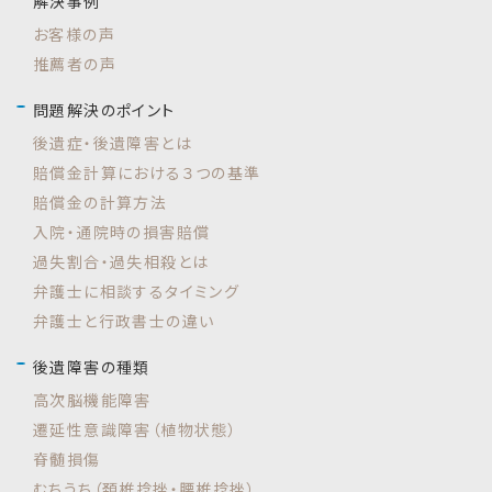
解決事例
お客様の声
推薦者の声
問題解決のポイント
後遺症・後遺障害とは
賠償金計算における３つの基準
賠償金の計算方法
入院・通院時の損害賠償
過失割合・過失相殺とは
弁護士に相談するタイミング
弁護士と行政書士の違い
後遺障害の種類
高次脳機能障害
遷延性意識障害（植物状態）
脊髄損傷
むちうち（頚椎捻挫・腰椎捻挫）