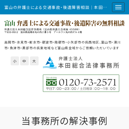
富山の弁護士による交通事故・後遺障害相談｜本田総合法律事務所
高岡市・氷見市・射水市・砺波市・南砺市・小矢部市の呉西地区、富山市・滑川
市・魚津市・黒部市の呉東地域など富山県全域からご依頼いただいています
小
中
大
当事務所の解決事例