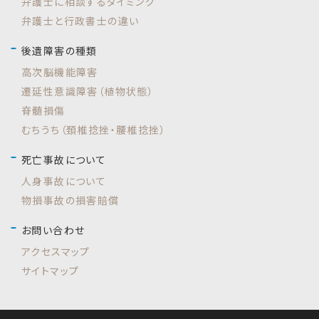
弁護士に相談するタイミング
弁護士と行政書士の違い
後遺障害の種類
高次脳機能障害
遷延性意識障害（植物状態）
脊髄損傷
むちうち（頚椎捻挫・腰椎捻挫）
死亡事故について
人身事故について
物損事故の損害賠償
お問い合わせ
アクセスマップ
サイトマップ