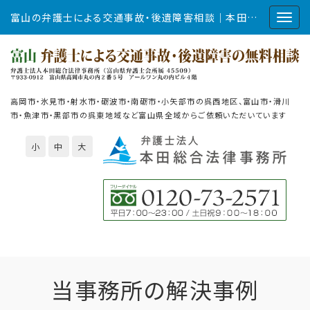
富山の弁護士による交通事故・後遺障害相談｜本田総合法律事務所
高岡市・氷見市・射水市・砺波市・南砺市・小矢部市の呉西地区、富山市・滑川
市・魚津市・黒部市の呉東地域など富山県全域からご依頼いただいています
小
中
大
当事務所の解決事例