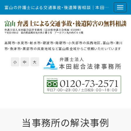
富山の弁護士による交通事故・後遺障害相談｜本田総合法律事務所
高岡市・氷見市・射水市・砺波市・南砺市・小矢部市の呉西地区、富山市・滑川
市・魚津市・黒部市の呉東地域など富山県全域からご依頼いただいています
小
中
大
当事務所の解決事例