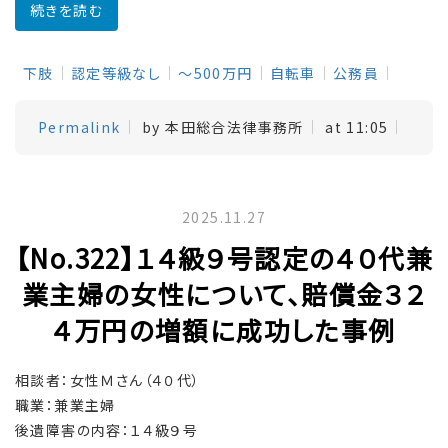
続きを読む
下肢
認定等級なし
～500万円
自転車
公務員
Permalink
by 本田総合法律事務所
at 11:05
2025.11.27
【No.322】１４級９号認定の４０代兼
業主婦の女性について、賠償金３２
４万円の増額に成功した事例
相談者：女性Ｍさん（４０代）
職業：兼業主婦
後遺障害の内容：１４級９号