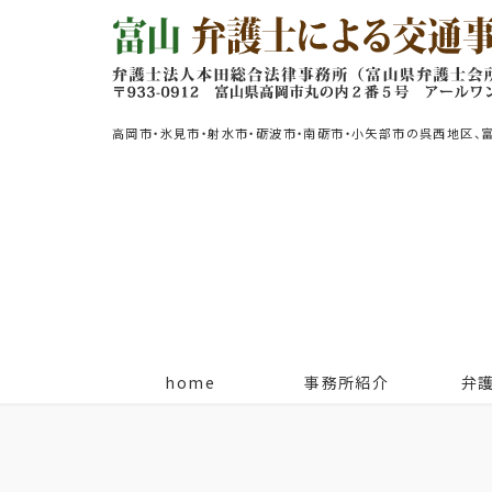
高岡市・氷見市・射水市・砺波市・南砺市・小矢部市の呉西地区、
home
事務所紹介
弁