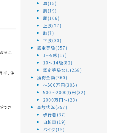
肩(15)
胸(19)
腰(106)
上肢(27)
膝(7)
下肢(30)
認定等級(357)
取るこ
1～9級(17)
10～14級(82)
認定等級なし(258)
月半、治
獲得金額(360)
～500万円(305)
500～2000万円(32)
2000万円～(23)
ができ
事故状況(357)
歩行者(37)
自転車(19)
バイク(15)