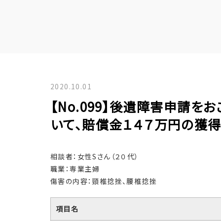
2020.10.01
【No.099】後遺障害申請
いて、賠償金１４７万円の獲
相談者：女性Sさん（２０代）
職業：専業主婦
傷害の内容：頸椎捻挫、腰椎捻挫
項目名