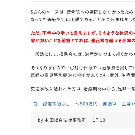
Sさんのケースは、接骨院への通院しかなかったため
なっても等級認定は困難であることが見込まれました
ただ、不幸中の幸いと言えますが、そのような状況の
害が無いことを前提とすれば、適正額を超える金額の
一般論として、損保会社は、治療がいつまで続くかわ
そうなりますので、「〇月〇日までは治療費を出して
医師の意見等客観的な根拠が無くとも、案外、治療
交通事故に遭われた方は、治療期間中から、是非一度
首
認定等級なし
～500万円
自動車
主婦（
by
本田総合法律事務所
17:10