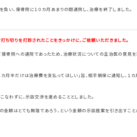
我を負い、接骨院に１０カ月あまりの間通院し、治療を終了しました。
打ち切りを打診されたことをきっかけに、ご依頼いただきました。
て接骨院への通院であったため、治療状況についての主治医の意見を
１カ月半だけは治療費を支払ってほしい」旨、相手損保に通知し、１カ
こなわずに、示談交渉を進めることとしました。
の金額はとても無理であろう、という金額の示談提案を引き出すこと