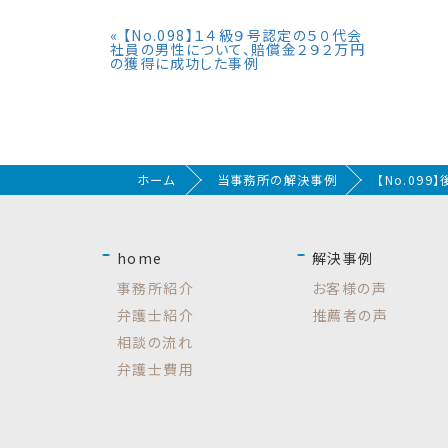
«
【No.098】１４級９号認定の５０代会
社員の男性について、賠償金２９２万円
の獲得に成功した事例
ホーム
当事務所の解決事例
【No.0
home
解決事例
事務所紹介
お客様の声
弁護士紹介
推薦者の声
相談の流れ
弁護士費用