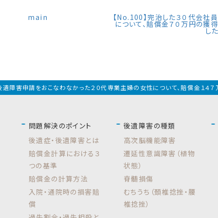
main
【No.100】完治した３０代会社
について、賠償金７０万円の獲
し
99】後遺障害申請をおこなわなかった２０代専業主婦の女性について、賠償金１４
問題解決のポイント
後遺障害の種類
後遺症・後遺障害とは
高次脳機能障害
賠償金計算における３
遷延性意識障害（植物
つの基準
状態）
賠償金の計算方法
脊髄損傷
入院・通院時の損害賠
むちうち（頚椎捻挫・腰
償
椎捻挫）
過失割合・過失相殺と