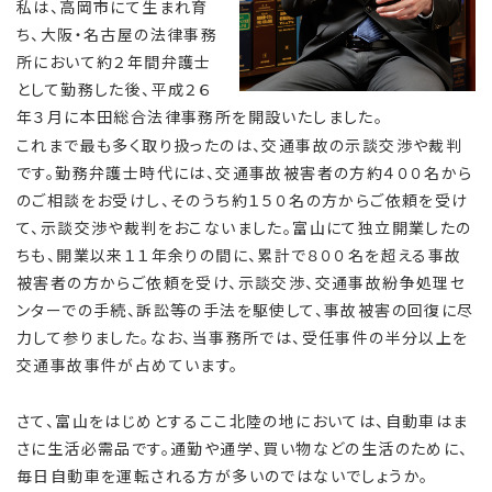
私は、高岡市にて生まれ育
ち、大阪・名古屋の法律事務
所において約２年間弁護士
として勤務した後、平成２６
年３月に本田総合法律事務所を開設いたしました。
これまで最も多く取り扱ったのは、交通事故の示談交渉や裁判
です。勤務弁護士時代には、交通事故被害者の方約４００名から
のご相談をお受けし、そのうち約１５０名の方からご依頼を受け
て、示談交渉や裁判をおこないました。富山にて独立開業したの
ちも、開業以来１１年余りの間に、累計で８００名を超える事故
被害者の方からご依頼を受け、示談交渉、交通事故紛争処理セ
ンターでの手続、訴訟等の手法を駆使して、事故被害の回復に尽
力して参りました。なお、当事務所では、受任事件の半分以上を
交通事故事件が占めています。
さて、富山をはじめとするここ北陸の地においては、自動車はま
さに生活必需品です。通勤や通学、買い物などの生活のために、
毎日自動車を運転される方が多いのではないでしょうか。