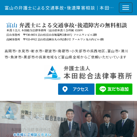
富山の弁護士による交通事故・後遺障害相談｜本田総合法律事務所
高岡市・氷見市・射水市・砺波市・南砺市・小矢部市の呉西地区、富山市・滑川
市・魚津市・黒部市の呉東地域など富山県全域からご依頼いただいています