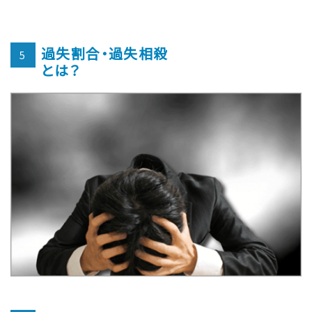
過失割合・過失相殺
5
とは？