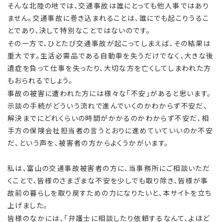
そんな北陸の地では、交通事故は誰にとっても他人事ではあり
ません。交通事故に巻き込まれることは、誰にでも起こりうるこ
とであり、決して特別なことではないのです。
その一方で、ひとたび交通事故が起こってしまえば、その結果は
重大です。生活必需品である自動車を失うだけでなく、大きな後
遺症を負って仕事を失ったり、大切な方を亡くしてしまわれた方
もおられるでしょう。
事故の被害に遭われた方には様々な「不安」があると思います。
示談の手続がどういう流れで進んでいくのかわからず不安だ、
解決までにどれくらいの時間がかかるのかわからず不安だ、相
手方の保険会社担当者の言うとおりに進めていていいのか不安
だ、という声を、被害者の方からよくうかがいます。
私は、富山の交通事故被害者の方に、当事務所にご相談いただ
くことで、皆様のさまざまな不安を少しでも取り除き、皆様が事
故前の暮らしを取り戻すための力になりたいと、本サイトを立ち
上げました。
皆様のなかには、「弁護士に相談したり依頼するなんて、よほど