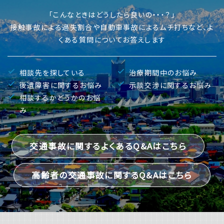
「こんなときはどうしたら良いの・・・？」
接触事故による過失割合や自動車事故によるムチ打ちなど、よ
くある質問についてお答えします
相談先を探している
治療期間中のお悩み
後遺障害に関するお悩み
示談交渉に関するお悩み
相談するかどうかのお悩
み
交通事故に関するよくあるQ&Aはこちら
高齢者の交通事故に関するQ&Aはこちら