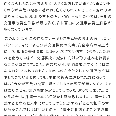
亡くなられたことを考えると、大きく改善していますが、未だ、多
くの方が事故の被害に遭われ、亡くなられていることに変わりは
ありません。なお、北陸三県の石川・富山・福井の中では、石川の
交通事故発生件数が最も多く、次に富山の交通事故発生件数が
多くなっています。
このように、近年の自動ブレーキシステム等の技術の向上、コン
パクトシティ化による公共交通機関の充実、安全意識の向上等
により、富山の交通事故は、減少してきています。今後も、この流
れを止めないよう、交通事故の減少に向けた取り組みを継続す
ることが重要です。ただ、残念ながら、交通事故がすぐにゼロに
なるわけではありません。また、いくら全体として交通事故が減
少してきていると言っても、事故の被害に遭われた方に取って
は、ご自身が事故の被害に遭ってしまった事実が無くなるわけで
はありません。交通事故が起こってしまった、遭ってしまった、と
いう場合は、弁護士へのご相談をお勧め致します。「弁護士に相
談するとなると大事になってしまう気がする」「ここで相手の言
い分をのんでおけばいいものを、弁護士に相談することで収集