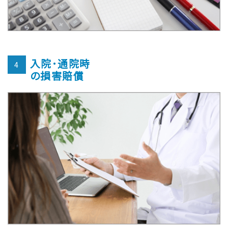
入院･通院時
4
の損害賠償