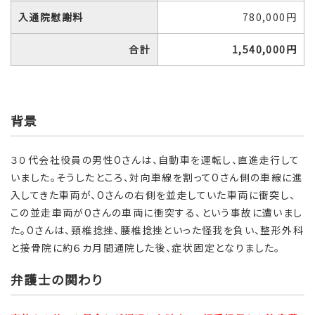
入通院慰謝料
780,000円
合計
1,540,000円
背景
３０代会社役員の男性Oさんは、自動車を運転し、直進走行して
いました。そうしたところ、対向車線を割ってOさん側の車線に進
入してきた車両が、Oさんの右側を並走していた車両に衝突し、
この並走車両がOさんの車両に衝突する、という事故に遭いまし
た。Oさんは、頸椎捻挫、腰椎捻挫といった怪我を負い、整形外科
と接骨院に約６カ月間通院した後、症状固定となりました。
弁護士の関わり