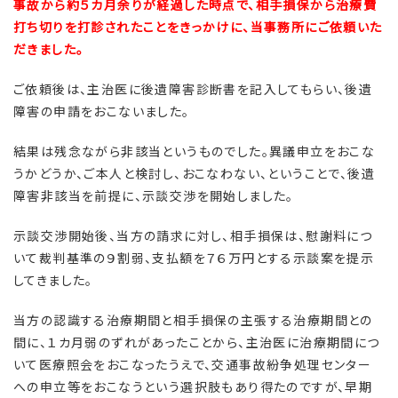
事故から約５カ月余りが経過した時点で、相手損保から治療費
打ち切りを打診されたことをきっかけに、当事務所にご依頼いた
だきました。
ご依頼後は、主治医に後遺障害診断書を記入してもらい、後遺
障害の申請をおこないました。
結果は残念ながら非該当というものでした。異議申立をおこな
うかどうか、ご本人と検討し、おこなわない、ということで、後遺
障害非該当を前提に、示談交渉を開始しました。
示談交渉開始後、当方の請求に対し、相手損保は、慰謝料につ
いて裁判基準の９割弱、支払額を７６万円とする示談案を提示
してきました。
当方の認識する治療期間と相手損保の主張する治療期間との
間に、１カ月弱のずれがあったことから、主治医に治療期間につ
いて医療照会をおこなったうえで、交通事故紛争処理センター
への申立等をおこなうという選択肢もあり得たのですが、早期