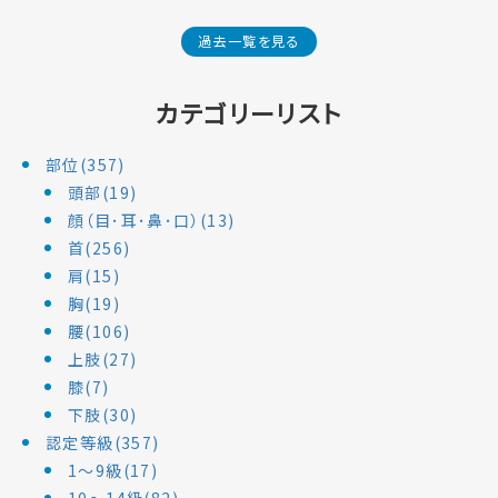
過去一覧を見る
カテゴリーリスト
部位(357)
頭部(19)
顔（目･耳･鼻･口）(13)
首(256)
肩(15)
胸(19)
腰(106)
上肢(27)
膝(7)
下肢(30)
認定等級(357)
1～9級(17)
10～14級(82)