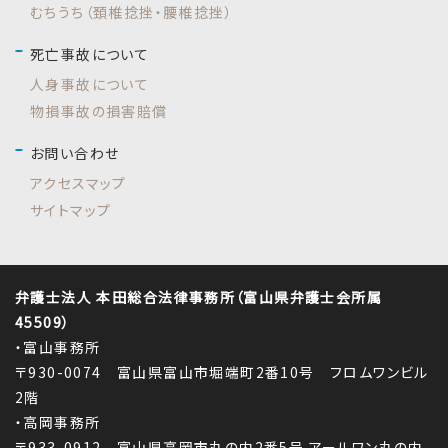
むちうち（頚椎捻挫・腰椎捻挫）
死亡事故について
人身事故について
物損事故の損害賠償
お問い合わせ
アクセスマップ
サイトマップ
弁護士法人 本田総合法律事務所（富山県弁護士会所属
45509）
・富山事務所
〒930-0074 富山県富山市堀端町2番10号 フロムワンビル
2階
・高岡事務所
〒933-0912 富山県高岡市丸の内2番5号 アールワン丸の内