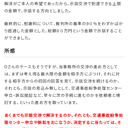
解決がご本人の希望であったから、示談交渉で到達できる上限
の金額で、示談する方向としました。
最終的に、慰謝料について、裁判所の基準の９０％をわずかばか
り超過した金額とした、総額８０万円という金額で示談すること
ができました。
所感
Oさんのケースもそうですが、当事務所の交渉の進め方として
は、まずは考え得る最大限の金額を相手方にぶつけ、それに対
する相手方からの初回の回答を見て、示談交渉を続けるのか、
それとも、示談の見込み無しとして、交通事故紛争処理センター
申立・訴訟提起など、早々に次の手続に進むのかを依頼者と検
討する、といった進め方を取っています。
あくまでも示談交渉で解決するのか、それとも、交通事故紛争処
理センター申立や訴訟をおこなうか、決定するに当たっては、そ