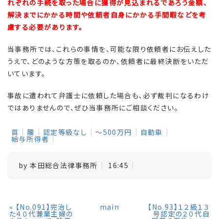
れぞれの手続を取った場合に獲得が見込まれるであろう金額、
解決までにかかる時間や依頼者自身にかかる手間暇などを考
慮する必要があります。
当事務所では、これらの事情を、可能な限り依頼者にお伝えした
うえで、どのような方策を取るのか、依頼者に最終決断をいただ
いています。
事故に遭われて弁護士に依頼した場合も、必ず裁判になるわけ
ではありませんので、ぜひ当事務所にご相談ください。
首
腰
認定等級なし
～500万円
自動車
給与所得者
by
本田総合法律事務所
16:45
«
【No.091】完治し
main
【No.93】１２級１３
た４０代兼業主婦の
号認定の２０代自