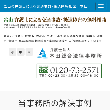
富山の弁護士による交通事故・後遺障害相談｜本田総合法律事務所
高岡市・氷見市・射水市・砺波市・南砺市・小矢部市の呉西地区、富山市・滑川
市・魚津市・黒部市の呉東地域など富山県全域からご依頼いただいています
小
中
大
当事務所の解決事例