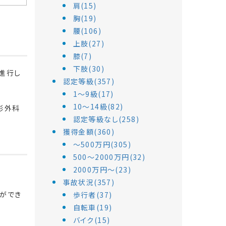
肩(15)
胸(19)
腰(106)
上肢(27)
膝(7)
下肢(30)
進行し
認定等級(357)
1～9級(17)
10～14級(82)
形外科
認定等級なし(258)
獲得金額(360)
～500万円(305)
500～2000万円(32)
2000万円～(23)
事故状況(357)
とができ
歩行者(37)
自転車(19)
バイク(15)