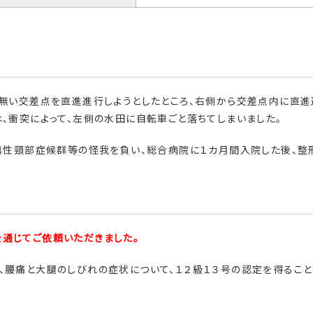
の無い交差点を直進進行しようとしたところ、右側から交差点内に直進
は、衝突によって、左側の水田に自転車ごと落ちてしまいました。
外傷性頸部症候群等の怪我を負い、総合病院に１カ月間入院した後、整
通じてご依頼いただきました。
、腰痛と大腿のしびれの症状について、１２級１３号の認定を得るこ