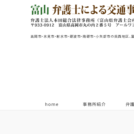
高岡市・氷見市・射水市・砺波市・南砺市・小矢部市の呉西地区、
home
事務所紹介
弁