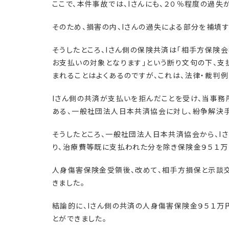
ここで、本件事故では、Iさんにも、２０％程度の過失
そのため、損害の内、Iさんの過失による部分を補填す
そうしたところ、Iさん側の保険共済は「相手方保険
お支払いの対象となります」という断り文句の下、支
まれることはよくあるのですが、これは、法律・裁判
Iさん側の共済が支払いを拒んだことを受け、当事
ある、一般社団法人日本共済協会に対し、紛争解決
そうしたところ、一般社団法人日本共済協会から、I
り、治療費等既に支払われた分を除き保険金９５１万
人身傷害保険金受領後、改めて、相手方損保と示談交
きました。
結論的に、Iさん側の共済の人身傷害保険金９５１万
とができました。