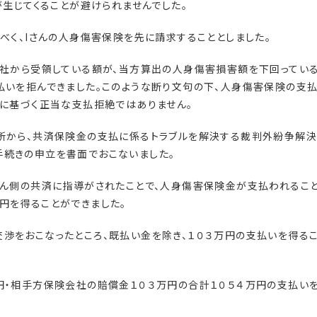
が生じてくることが避けられませんでした。
べく、Iさんの人身傷害保険を先に請求することとしました。
会社から受領している額が、当方算出の人身傷害損害額を下回ってい
払いを拒んできました。このような断り文句の下、人身傷害保険の支
例に基づく正当な支払拒絶ではありません。
務所から、共済保険金の支払に係るトラブルを解決する裁判外紛争解
手続きの申立を書面でおこないました。
さん側の共済に指導がされたことで、人身傷害保険金が支払われるこ
円を得ることができました。
渉をおこなったところ、既払い金を除き、１０３万円の支払いを得る
円・相手方保険会社の賠償金１０３万円の合計１０５４万円の支払い