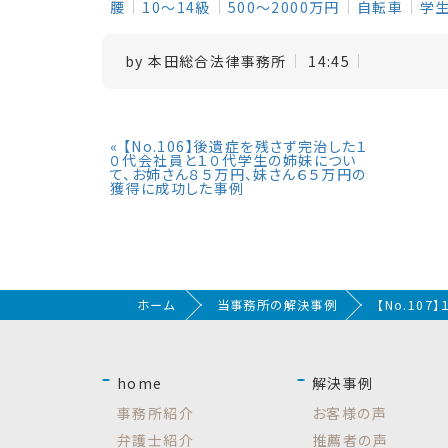
腰
10～14級
500～2000万円
自転車
学
by
本田総合法律事務所
14:45
«
【No.106】後遺症を残さず完治した１
０代会社員と１０代学生の姉妹につい
て、お姉さん８５万円、妹さん６５万円の
獲得に成功した事例
ホーム
当事務所の解決事例
【No.10
home
解決事例
事務所紹介
お客様の声
弁護士紹介
推薦者の声