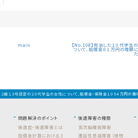
生
main
【No.108】完治した１０代学生
ついて、賠償金８１万円の増額
7】１２級１３号認定の２０代学生の女性について、賠償金・保険金１０５４万円の
問題解決のポイント
後遺障害の種類
後遺症・後遺障害とは
高次脳機能障害
賠償金計算における３
遷延性意識障害（植物