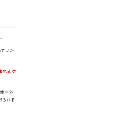
。
っていた
まれるケ
、裁判外
得られる