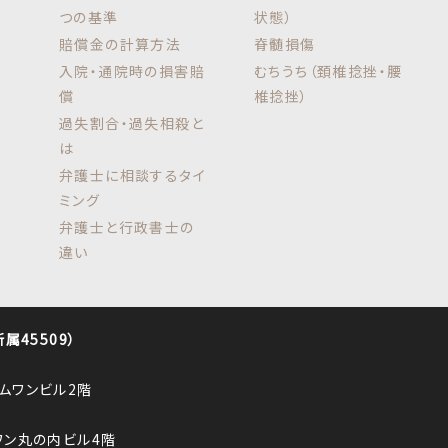
つの基準
状態）
賠償金の計算方法
脊髄損傷
入院・通院時の損害賠
むちうち（頚椎捻挫・腰
償
椎捻挫）
過失割合・過失相殺と
は
弁護士に相談するタイ
ミング
弁護士と行政書士の
違い
45509）
ロムワンビル2階
ルワン丸の内ビル4階