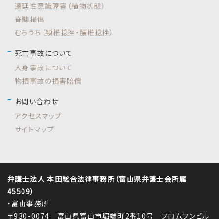
遷延性意識障害（植物状態）
脊髄損傷
むちうち（頚椎捻挫・腰椎捻挫）
死亡事故について
人身事故について
物損事故の損害賠償
お問い合わせ
アクセスマップ
サイトマップ
弁護士法人 本田総合法律事務所（富山県弁護士会所属
45509）
・富山事務所
〒930-0074 富山県富山市堀端町2番10号 フロムワンビル