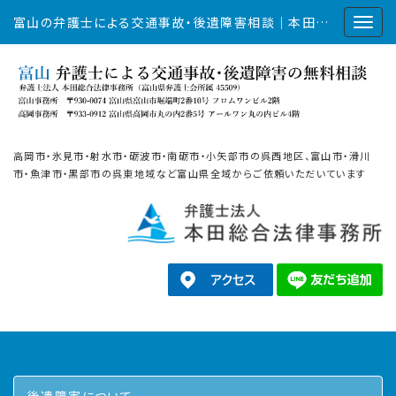
富山の弁護士による交通事故・後遺障害相談｜本田総合法律事務所
高岡市・氷見市・射水市・砺波市・南砺市・小矢部市の呉西地区、富山市・滑川
市・魚津市・黒部市の呉東地域など富山県全域からご依頼いただいています