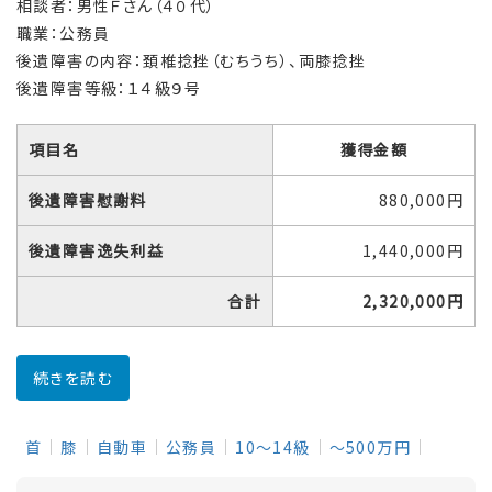
相談者：男性Ｆさん（４０代）
職業：公務員
後遺障害の内容：頚椎捻挫（むちうち）、両膝捻挫
後遺障害等級：１４級９号
項目名
獲得金額
後遺障害慰謝料
880,000円
後遺障害逸失利益
1,440,000円
合計
2,320,000
円
続きを読む
首
膝
自動車
公務員
10～14級
～500万円