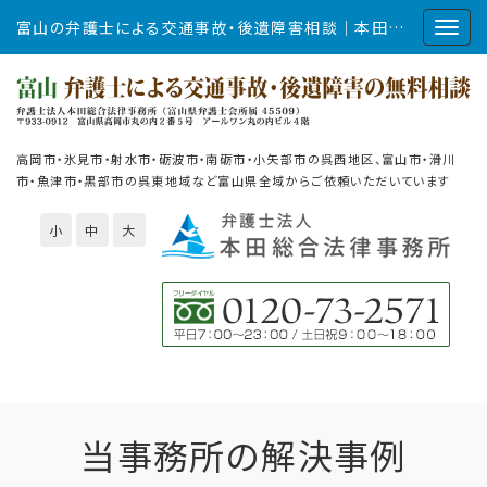
富山の弁護士による交通事故・後遺障害相談｜本田総合法律事務所
高岡市・氷見市・射水市・砺波市・南砺市・小矢部市の呉西地区、富山市・滑川
市・魚津市・黒部市の呉東地域など富山県全域からご依頼いただいています
小
中
大
当事務所の解決事例