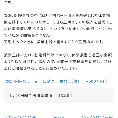
ます。
なお、保険会社の中には「当初パート収入を基礎として休業補
償を請求していたのだから、今さら主婦としての収入を基礎とし
た休業補償は支払えない」という方もいますが、最初にどういっ
ていたかは関係ありません。
実態をみたときに、兼業主婦と言えることが重要なのです。
兼業主婦の方は、慰謝料だけではなく、休業損害も適正な金額
よりも低い可能性が高いので、是非一度交通事故に詳しい弁護
士にご相談されることをお薦めいたします。
認定等級なし
首
自動車
主婦（兼業）
～500万円
by
本田総合法律事務所
13:50
«
【No.004】30代
main
【No.006】10代学