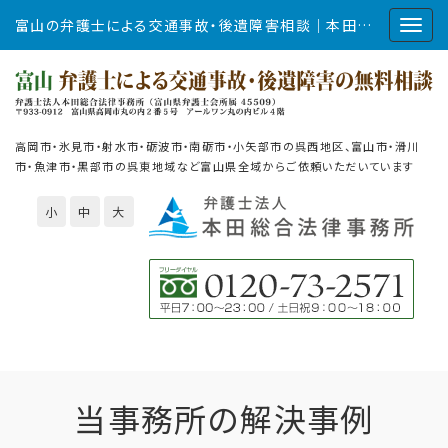
富山の弁護士による交通事故・後遺障害相談｜本田総合法律事務所
高岡市・氷見市・射水市・砺波市・南砺市・小矢部市の呉西地区、富山市・滑川
市・魚津市・黒部市の呉東地域など富山県全域からご依頼いただいています
小
中
大
当事務所の解決事例