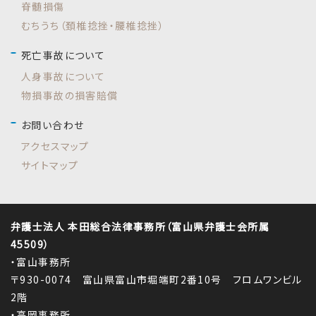
脊髄損傷
むちうち（頚椎捻挫・腰椎捻挫）
死亡事故について
人身事故について
物損事故の損害賠償
お問い合わせ
アクセスマップ
サイトマップ
弁護士法人 本田総合法律事務所（富山県弁護士会所属
45509）
・富山事務所
〒930-0074 富山県富山市堀端町2番10号 フロムワンビル
2階
・高岡事務所