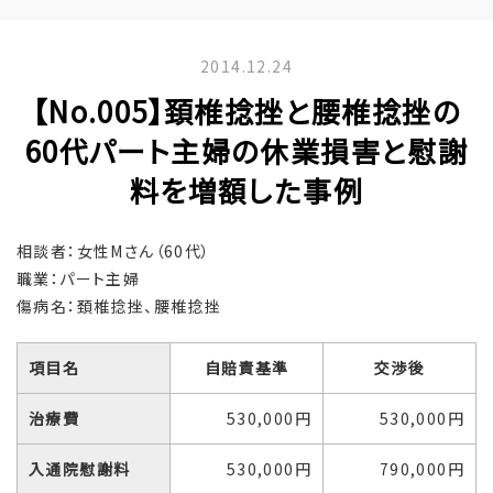
2014.12.24
【No.005】頚椎捻挫と腰椎捻挫の
60代パート主婦の休業損害と慰謝
料を増額した事例
相談者：女性Mさん（60代）
職業：パート主婦
傷病名：頚椎捻挫、腰椎捻挫
項目名
自賠責基準
交渉後
治療費
530,000円
530,000円
入通院慰謝料
530,000円
790,000円