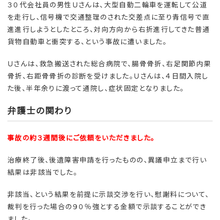
３０代会社員の男性Ｕさんは、大型自動二輪車を運転して公道
を走行し、信号機で交通整理のされた交差点に至り青信号で直
進進行しようとしたところ、対向方向から右折進行してきた普通
貨物自動車と衝突する、という事故に遭いました。
Ｕさんは、救急搬送された総合病院で、腸骨骨折、右足関節内果
骨折、右距骨骨折の診断を受けました。Ｕさんは、４日間入院し
た後、半年余りに渡って通院し、症状固定となりました。
弁護士の関わり
事故の約３週間後にご依頼をいただきました。
治療終了後、後遺障害申請を行ったものの、異議申立まで行い
結果は非該当でした。
非該当、という結果を前提に示談交渉を行い、慰謝料について、
裁判を行った場合の９０％強とする金額で示談することができ
ました。