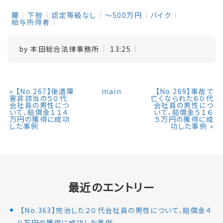
腰
下肢
認定等級なし
～500万円
バイク
給与所得者
by
本田総合法律事務所
13:25
«
【No.267】後遺障
main
【No.269】事故で
害非該当の５０代
亡くなられた６０代
会社員の男性につ
会社員の男性につ
いて、賠償金１１４
いて、賠償金５１６
万円の獲得に成功
５万円の獲得に成
した事例
功した事例
»
最近のエントリー
【No.363】完治した２０代会社員の男性について、賠償金４
０万円の獲得に成功した事例