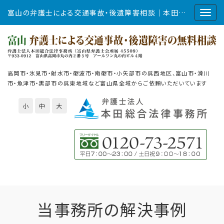
富山の弁護士による交通事故・後遺障害相談｜本田総合法律事務所
高岡市・氷見市・射水市・砺波市・南砺市・小矢部市の呉西地区、富山市・滑川
市・魚津市・黒部市の呉東地域など富山県全域からご依頼いただいています
小
中
大
当事務所の解決事例