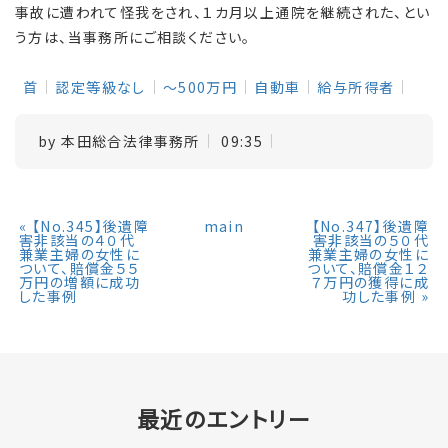
事故に遭われて怪我をされ、１カ月以上通院を継続された、とい
う方は、当事務所にご相談ください。
首
認定等級なし
～500万円
自動車
給与所得者
by
本田総合法律事務所
09:35
«
【No.345】後遺障
main
【No.347】後遺障
害非該当の４０代
害非該当の５０代
兼業主婦の女性に
兼業主婦の女性に
ついて、賠償金５５
ついて、賠償金１２
万円の増額に成功
７万円の獲得に成
した事例
功した事例
»
最近のエントリー