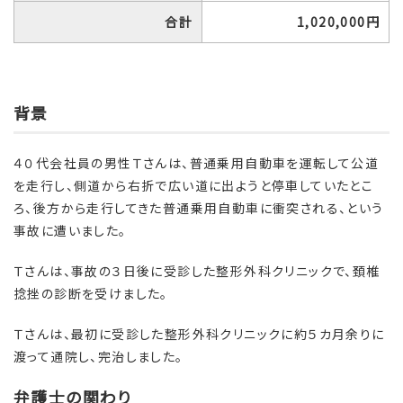
合計
1,020,000円
背景
４０代会社員の男性Ｔさんは、普通乗用自動車を運転して公道
を走行し、側道から右折で広い道に出ようと停車していたとこ
ろ、後方から走行してきた普通乗用自動車に衝突される、という
事故に遭いました。
Ｔさんは、事故の３日後に受診した整形外科クリニックで、頚椎
捻挫の診断を受けました。
Ｔさんは、最初に受診した整形外科クリニックに約５カ月余りに
渡って通院し、完治しました。
弁護士の関わり