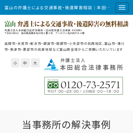
富山の弁護士による交通事故・後遺障害相談｜本田総合法律事務所
高岡市・氷見市・射水市・砺波市・南砺市・小矢部市の呉西地区、富山市・滑川
市・魚津市・黒部市の呉東地域など富山県全域からご依頼いただいています
小
中
大
当事務所の解決事例