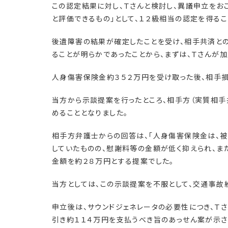
この認定結果に対し、Ｔさんと検討し、異議申立をお
と評価できるもの」として、１２級相当の認定を得るこ
後遺障害の結果が確定したことを受け、相手共済と
ることが明らかであったことから、まずは、Ｔさんが
人身傷害保険金約３５２万円を受け取った後、相手
当方から示談提案を行ったところ、相手方（実質相
めることとなりました。
相手方弁護士からの回答は、「人身傷害保険金は、
していたものの、慰謝料等の金額が低く抑えられ、ま
金額を約２８万円とする提案でした。
当方としては、この示談提案を不服として、交通事故
申立後は、サウンドジェネレータの必要性につき、Ｔ
引き約１１４万円を支払うべき旨のあっせん案が示さ