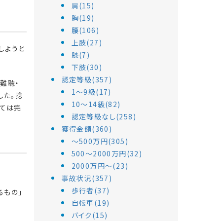
肩(15)
胸(19)
腰(106)
上肢(27)
しようと
膝(7)
下肢(30)
認定等級(357)
難聴・
1～9級(17)
した。捻
10～14級(82)
ては完
認定等級なし(258)
獲得金額(360)
～500万円(305)
500～2000万円(32)
2000万円～(23)
事故状況(357)
歩行者(37)
るもの」
自転車(19)
バイク(15)