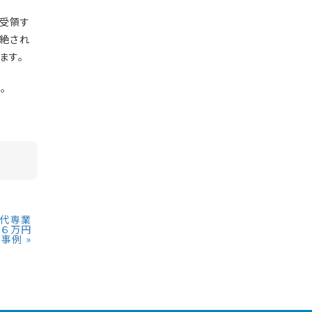
受領す
絶され
ます。
。
０代専業
５６万円
た事例
»