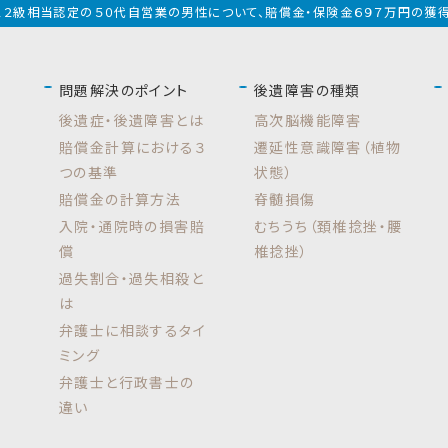
5】１２級相当認定の５０代自営業の男性について、賠償金・保険金６９７万円の獲
問題解決のポイント
後遺障害の種類
後遺症・後遺障害とは
高次脳機能障害
賠償金計算における３
遷延性意識障害（植物
つの基準
状態）
賠償金の計算方法
脊髄損傷
入院・通院時の損害賠
むちうち（頚椎捻挫・腰
償
椎捻挫）
過失割合・過失相殺と
は
弁護士に相談するタイ
ミング
弁護士と行政書士の
違い