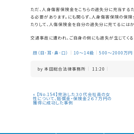
ただ、人身傷害保険金をこちらの過失分に充当する
る必要があります。にも関らず、人身傷害保険の保
たりして、人傷保険金を自分の過失分に充てるにはか
交通事故に遭われ、ご自身の側にも過失が生じてくる
顔（目･耳･鼻･口）
10～14級
500～2000万円
by
本田総合法律事務所
11:20
«
【No.154】完治した３０代会社員の女
性について、賠償金・保険金２６７万円の
獲得に成功した事例