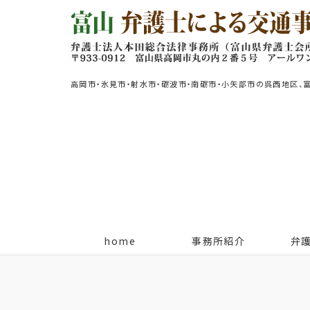
高岡市・氷見市・射水市・砺波市・南砺市・小矢部市の呉西地区、
home
事務所紹介
弁