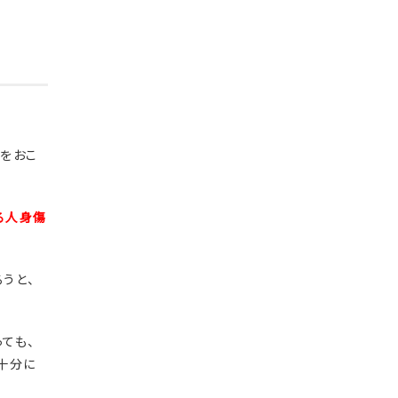
求をおこ
る人身傷
うと、
ても、
十分に