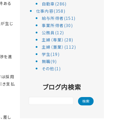
時ある
自動車(286)
仕事内容(358)
給与所得者(151)
失が生じ
事業所得者(30)
公務員(12)
主婦（専業）(28)
主婦（兼業）(112)
学生(19)
渉を進
無職(9)
その他(1)
方は採用
引き支払
ブログ内検索
、差し