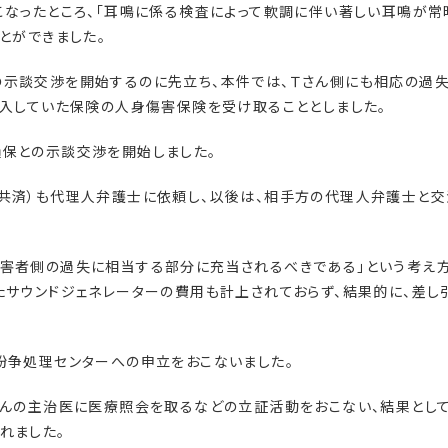
こなったところ、「耳鳴に係る検査によって軟調に伴い著しい耳鳴が常
とができました。
の示談交渉を開始するのに先立ち、本件では、Ｔさん側にも相応の過
加入していた保険の人身傷害保険を受け取ることとしました。
損保との示談交渉を開始しました。
手共済）も代理人弁護士に依頼し、以後は、相手方の代理人弁護士と交
被害者側の過失に相当する部分に充当されるべきである」という考え
たサウンドジェネレーターの費用も計上されておらず、結果的に、差し
紛争処理センターへの申立をおこないました。
さんの主治医に医療照会を取るなどの立証活動をおこない、結果として
れました。