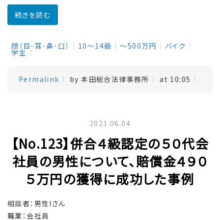
続きを読む
顔（目･耳･鼻･口）
10～14級
～500万円
バイク
学生
Permalink
by 本田総合法律事務所
at 10:05
2021.06.04
【No.123】併合４級認定の５０代会
社員の男性について、賠償金４９０
５万円の獲得に成功した事例
相談者：男性Iさん
職業：会社員