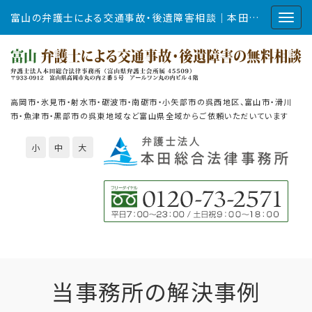
富山の弁護士による交通事故・後遺障害相談｜本田総合法律事務所
高岡市・氷見市・射水市・砺波市・南砺市・小矢部市の呉西地区、富山市・滑川
市・魚津市・黒部市の呉東地域など富山県全域からご依頼いただいています
小
中
大
当事務所の解決事例