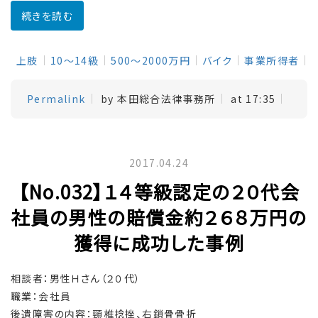
続きを読む
上肢
10～14級
500～2000万円
バイク
事業所得者
Permalink
by 本田総合法律事務所
at 17:35
2017.04.24
【No.032】１４等級認定の２０代会
社員の男性の賠償金約２６８万円の
獲得に成功した事例
相談者：男性Ｈさん（２０代）
職業：会社員
後遺障害の内容：頸椎捻挫、右鎖骨骨折