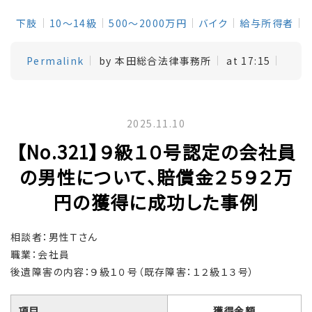
下肢
10～14級
500～2000万円
バイク
給与所得者
Permalink
by 本田総合法律事務所
at 17:15
2025.11.10
【No.321】９級１０号認定の会社員
の男性について、賠償金２５９２万
円の獲得に成功した事例
相談者：男性Ｔさん
職業：会社員
後遺障害の内容：９級１０号（既存障害：１２級１３号）
項目
獲得金額