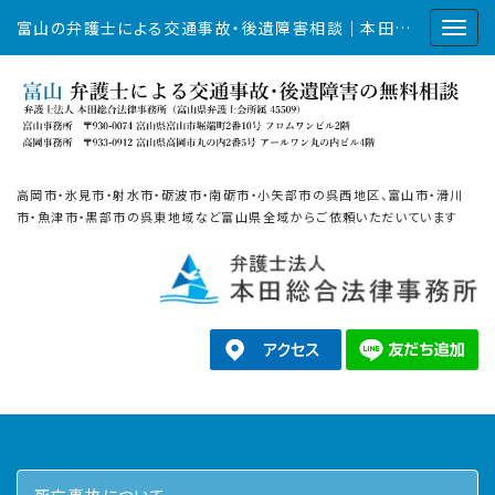
富山の弁護士による交通事故・後遺障害相談｜本田総合法律事務所
高岡市・氷見市・射水市・砺波市・南砺市・小矢部市の呉西地区、富山市・滑川
市・魚津市・黒部市の呉東地域など富山県全域からご依頼いただいています