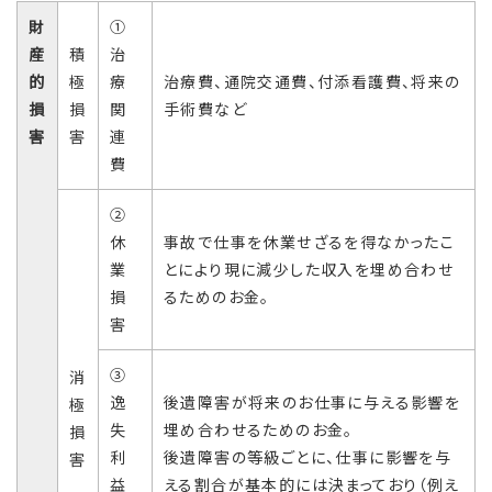
財
①
産
積
治
的
極
療
治療費、通院交通費、付添看護費、将来の
損
損
関
手術費など
害
害
連
費
②
休
事故で仕事を休業せざるを得なかったこ
業
とにより現に減少した収入を埋め合わせ
損
るためのお金。
害
③
消
逸
後遺障害が将来のお仕事に与える影響を
極
失
埋め合わせるためのお金。
損
利
後遺障害の等級ごとに、仕事に影響を与
害
益
える割合が基本的には決まっており（例え