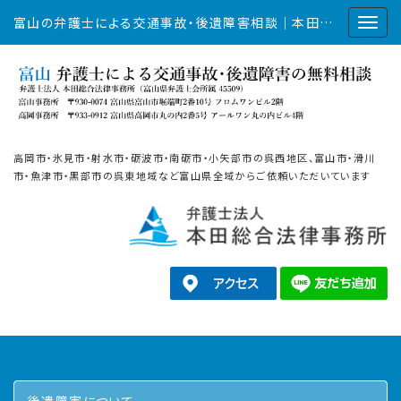
富山の弁護士による交通事故・後遺障害相談｜本田総合法律事務所
高岡市・氷見市・射水市・砺波市・南砺市・小矢部市の呉西地区、富山市・滑川
市・魚津市・黒部市の呉東地域など富山県全域からご依頼いただいています