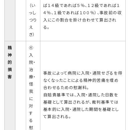
（い
ば１４級であれば５％、１２級であれば１
っし
４％、１級であれば１００％）、事故前の収
つり
入にこの割合を掛け合わせて算出され
え
る。
き）
精
④
神
入
的
院・
損
治
事故によって病院に入院・通院せざるを得
害
療・
なくなったことによる精神的苦痛を埋め
怪
合わせるための慰謝料。
我
自賠責基準では、入院・通院した日数を
に
基礎として算出されるが、裁判基準では
対
基本的に入院・通院した期間を基礎とし
す
て算出される。
る
慰