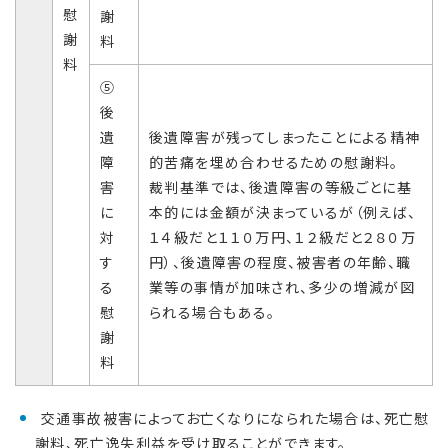
慰
謝
謝
料
料
⑤
後
遺
後遺障害が残ってしまったことによる精神
障
的苦痛を埋め合わせるための慰謝料。
害
裁判基準では、後遺障害の等級ごとに基
に
本的には金額が決まっているが（例えば、
対
１４級だと１１０万円、１２級だと２８０万
す
円）、後遺障害の程度、被害者の年齢、職
る
業等の事情が加味され、多少の増減が図
慰
られる場合もある。
謝
料
交通事故被害によってお亡くなりになられた場合は、死亡慰
謝料、死亡逸失利益を受け取ることができます。