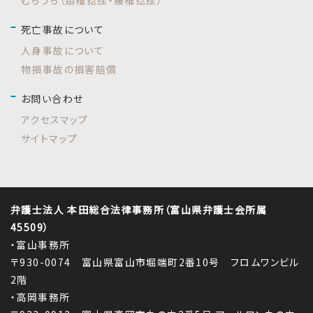
むちうち（頚椎捻挫・腰椎捻挫）
死亡事故について
人身事故について
物損事故の損害賠償
お問い合わせ
アクセスマップ
サイトマップ
弁護士法人 本田総合法律事務所（富山県弁護士会所属
45509）
・富山事務所
〒930-0074 富山県富山市堀端町2番10号 フロムワンビル
2階
・高岡事務所