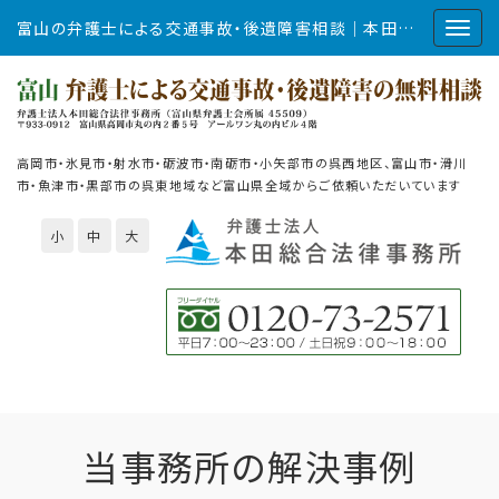
富山の弁護士による交通事故・後遺障害相談｜本田総合法律事務所
高岡市・氷見市・射水市・砺波市・南砺市・小矢部市の呉西地区、富山市・滑川
市・魚津市・黒部市の呉東地域など富山県全域からご依頼いただいています
小
中
大
当事務所の解決事例