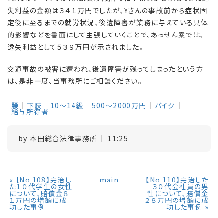
失利益の金額は３４１万円でしたが、Yさんの事故前から症状固
定後に至るまでの就労状況、後遺障害が業務に与えている具体
的影響などを書面にして主張していくことで、あっせん案では、
逸失利益として５３９万円が示されました。
交通事故の被害に遭われ、後遺障害が残ってしまったという方
は、是非一度、当事務所にご相談ください。
腰
下肢
10～14級
500～2000万円
バイク
給与所得者
by
本田総合法律事務所
11:25
«
【No.108】完治し
main
【No.110】完治した
た１０代学生の女性
３０代会社員の男
について、賠償金８
性について、賠償金
１万円の増額に成
２８万円の増額に成
功した事例
功した事例
»