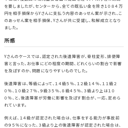
を要しましたが、センターから、全ての既払い金を除き１０８４万
円を相手損保からYさんに支払う内容のあっせん案が示され、こ
のあっせん案を相手損保、Yさんが共に受諾し、和解成立となり
ました。
所感
Yさんのケースでは、認定された後遺障害が、脊柱変形、排便障
害と言った、お仕事にどの程度の期間、どれくらいの割合で影響
を及ぼすのか、問題になりやすいものでした。
後遺障害は、等級によって、１４級５％、１２級１４％、１１級２
０％、１０級２７％、９級３５％、８級４５％、３級より上は１０
０％、と、後遺障害が労働に影響を及ぼす割合が、一応、定めら
れています。
例えば、１４級が認定された場合は、仕事をする能力が事故前
の９５％になった、３級より上の後遺障害が認定された場合は、