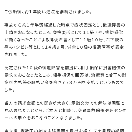
ご依頼後、約１年間は通院を継続されました。
事故から約１年半弱経過した時点で症状固定とし、後遺障害の
申請をおこなったところ、脊柱変形として１１級７号、排便感覚
が鈍くなったことによる排便障害として１１級１０号、右下肢の
痛み・シビレ等として１４級９号、併合１０級の後遺障害が認定
されました。
認定された１０級の後遺障害を前提に、相手損保に損害賠償の
請求をおこなったところ、相手損保の回答は、治療費と若干の慰
謝料内払等の既払い金を除き７７３万円を支払うというもので
した。
当方の請求金額との開きが大きく、示談交渉での解決は困難と
見込まれたことから、ご本人と相談し、交通事故紛争処理センタ
ーへの申立をおこなうこととなりました。
申立後、複数回の補充主張書面の提出を経て、７カ月程の期間