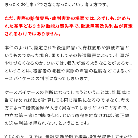
まったくお仕事ができなくなった、という考え方です。
ただ、実際の賠償実務・裁判実務の場面では、必ずしも、定めら
れた基準どおりの労働能力喪失率で、後遺障害逸失利益が算定
されるわけではありません。
本件のように、認定された後遺障害が、脊柱変形や排便障害と
いうものであった場合、果たしてその後遺障害によって、仕事が
やりづらくなるのか、ひいては、収入が減るようなことがあるか、
ということは、被害者の職種や実際の障害の程度などによる、ケ
ースバイケースの判断になってしまいます。
ケースバイケースの判断になってしまうということは、計算式に
当てはめれば誰が計算しても同じ結果になるのではなく、考え
方によって賠償金額が大きく異なってしまうということなので、
中立な第三者に判断を仰ぐ、という過程を経なければ、適正額
の逸失利益は得られない、ということです。
Yさんのケースでは、示談交渉段階で相手損保が提示してきた逸