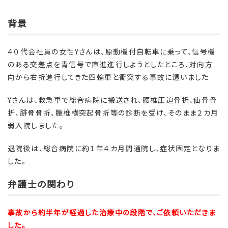
背景
４０代会社員の女性Yさんは、原動機付自転車に乗って、信号機
のある交差点を青信号で直進進行しようとしたところ、対向方
向から右折進行してきた四輪車と衝突する事故に遭いました
Yさんは、救急車で総合病院に搬送され、腰椎圧迫骨折、仙骨骨
折、腓骨骨折、腰椎横突起骨折等の診断を受け、そのまま２カ月
弱入院しました。
退院後は、総合病院に約１年４カ月間通院し、症状固定となりま
した。
弁護士の関わり
事故から約半年が経過した治療中の段階で、ご依頼いただきま
した。