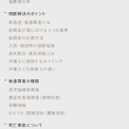
推薦者の声
問題解決のポイント
後遺症・後遺障害とは
賠償金計算における３つの基準
賠償金の計算方法
入院・通院時の損害賠償
過失割合・過失相殺とは
弁護士に相談するタイミング
弁護士と行政書士の違い
後遺障害の種類
高次脳機能障害
遷延性意識障害（植物状態）
脊髄損傷
むちうち（頚椎捻挫・腰椎捻挫）
死亡事故について