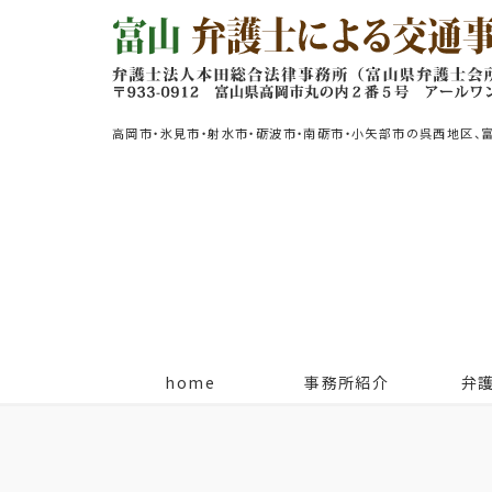
高岡市・氷見市・射水市・砺波市・南砺市・小矢部市の呉西地区、
home
事務所紹介
弁