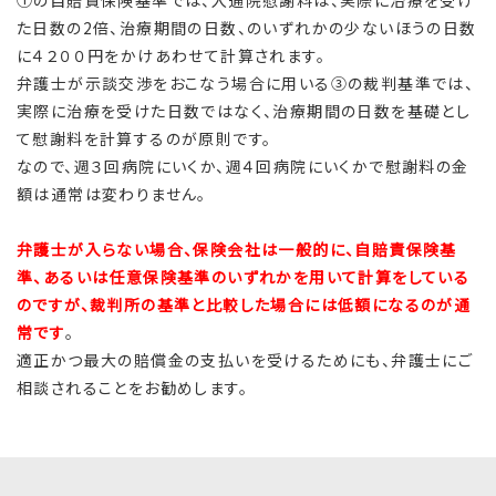
①の自賠責保険基準では、入通院慰謝料は、実際に治療を受け
た日数の2倍、治療期間の日数、のいずれかの少ないほうの日数
に４２００円をかけあわせて計算されます。
弁護士が示談交渉をおこなう場合に用いる③の裁判基準では、
実際に治療を受けた日数ではなく、治療期間の日数を基礎とし
て慰謝料を計算するのが原則です。
なので、週３回病院にいくか、週４回病院にいくかで慰謝料の金
額は通常は変わりません。
弁護士が入らない場合、保険会社は一般的に、自賠責保険基
準、あるいは任意保険基準のいずれかを用いて計算をしている
のですが、裁判所の基準と比較した場合には低額になるのが通
常です
。
適正かつ最大の賠償金の支払いを受けるためにも、弁護士にご
相談されることをお勧めします。