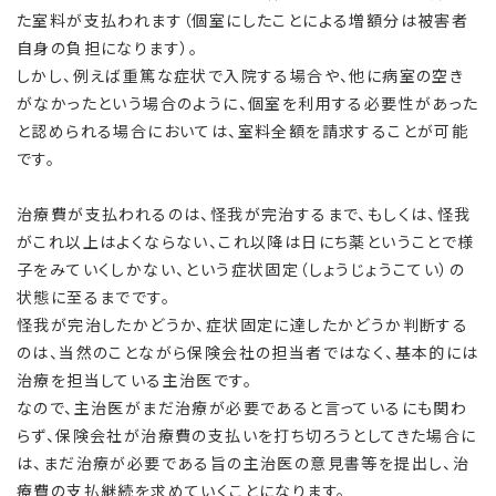
た室料が支払われます（個室にしたことによる増額分は被害者
自身の負担になります）。
しかし、例えば重篤な症状で入院する場合や、他に病室の空き
がなかったという場合のように、個室を利用する必要性があった
と認められる場合においては、室料全額を請求することが可能
です。
治療費が支払われるのは、怪我が完治するまで、もしくは、怪我
がこれ以上はよくならない、これ以降は日にち薬ということで様
子をみていくしかない、という症状固定（しょうじょうこてい）の
状態に至るまでです。
怪我が完治したかどうか、症状固定に達したかどうか判断する
のは、当然のことながら保険会社の担当者ではなく、基本的には
治療を担当している主治医です。
なので、主治医がまだ治療が必要であると言っているにも関わ
らず、保険会社が治療費の支払いを打ち切ろうとしてきた場合に
は、まだ治療が必要である旨の主治医の意見書等を提出し、治
療費の支払継続を求めていくことになります。