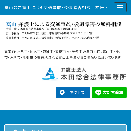
富山の弁護士による交通事故・後遺障害相談｜本田総合法律事務所
高岡市・氷見市・射水市・砺波市・南砺市・小矢部市の呉西地区、富山市・滑川
市・魚津市・黒部市の呉東地域など富山県全域からご依頼いただいています