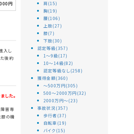
肩(15)
,000
円
胸(19)
腰(106)
上肢(27)
膝(7)
下肢(30)
認定等級(357)
進入し
1～9級(17)
した後約
10～14級(82)
認定等級なし(258)
獲得金額(360)
～500万円(305)
500～2000万円(32)
ました。
2000万円～(23)
事故状況(357)
遺障害専
歩行者(37)
左膝の機
自転車(19)
バイク(15)