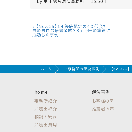
by
本田総合法律事務所
15:50
«
【No.025】１４等級認定の４０代会社
員の男性の賠償金約３３７万円の獲得に
成功した事例
ホーム
当事務所の解決事例
【No.0
home
解決事例
事務所紹介
お客様の声
弁護士紹介
推薦者の声
相談の流れ
弁護士費用