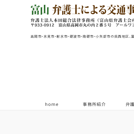
高岡市・氷見市・射水市・砺波市・南砺市・小矢部市の呉西地区、
home
事務所紹介
弁