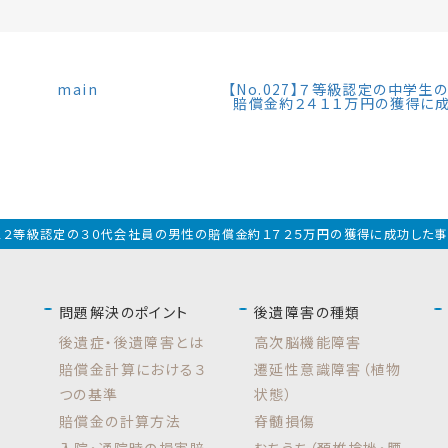
main
【No.027】７等級認定の中学生
賠償金約２４１１万円の獲得に
26】１２等級認定の３０代会社員の男性の賠償金約１７２５万円の獲得に成功した
問題解決のポイント
後遺障害の種類
後遺症・後遺障害とは
高次脳機能障害
賠償金計算における３
遷延性意識障害（植物
つの基準
状態）
賠償金の計算方法
脊髄損傷