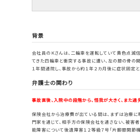
背景
会社員のＫさんは、二輪車を運転していて黄色点滅
てきた四輪車と衝突する事故に遭い、左の膝の骨の
１年間通院し、事故から約１年２カ月後に症状固定と
弁護士の関わり
事故直後、入院中の段階から、怪我が大きく、また過
保険会社から治療費が出ている間は、まずは治療に
門家を通じて、相手方の保険会社を通さない、被害者
能障害について後遺障害１２等級７号「片脚膝関節機