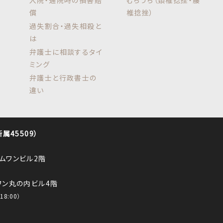
入院・通院時の損害賠
むちうち（頚椎捻挫・腰
償
椎捻挫）
過失割合・過失相殺と
は
弁護士に相談するタイ
ミング
弁護士と行政書士の
違い
45509）
ロムワンビル2階
ルワン丸の内ビル4階
8:00）