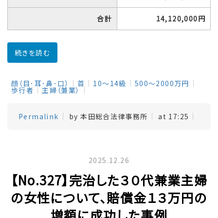
合計
14,120,000円
続きを読む
顔（目･耳･鼻･口）
首
10～14級
500～2000万円
歩行者
主婦（兼業）
Permalink
by 本田総合法律事務所
at 17:25
2025.12.26
【No.327】完治した３０代兼業主婦
の女性について、賠償金１３万円の
増額に成功した事例