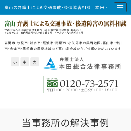
富山の弁護士による交通事故・後遺障害相談｜本田総合法律事務所
高岡市・氷見市・射水市・砺波市・南砺市・小矢部市の呉西地区、富山市・滑川
市・魚津市・黒部市の呉東地域など富山県全域からご依頼いただいています
小
中
大
当事務所の解決事例