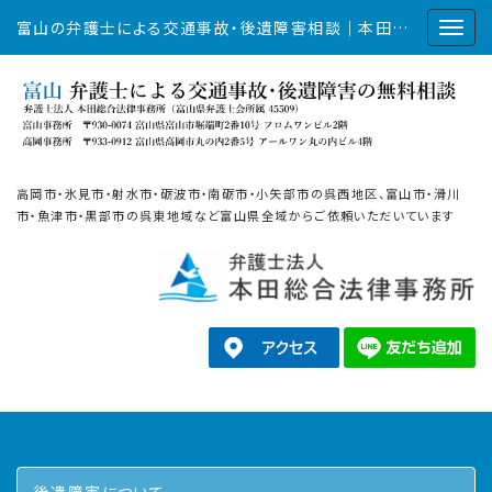
富山の弁護士による交通事故・後遺障害相談｜本田総合法律事務所
高岡市・氷見市・射水市・砺波市・南砺市・小矢部市の呉西地区、富山市・滑川
市・魚津市・黒部市の呉東地域など富山県全域からご依頼いただいています