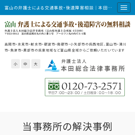
富山の弁護士による交通事故・後遺障害相談｜本田総合法律事務所
高岡市・氷見市・射水市・砺波市・南砺市・小矢部市の呉西地区、富山市・滑川
市・魚津市・黒部市の呉東地域など富山県全域からご依頼いただいています
小
中
大
当事務所の解決事例