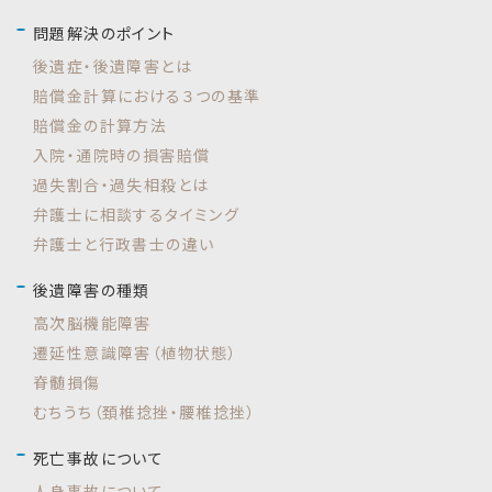
問題解決のポイント
後遺症・後遺障害とは
賠償金計算における３つの基準
賠償金の計算方法
入院・通院時の損害賠償
過失割合・過失相殺とは
弁護士に相談するタイミング
弁護士と行政書士の違い
後遺障害の種類
高次脳機能障害
遷延性意識障害（植物状態）
脊髄損傷
むちうち（頚椎捻挫・腰椎捻挫）
死亡事故について
人身事故について