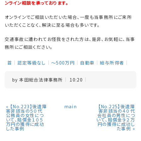
ンライン相談を承っております。
オンラインでご相談いただいた場合、一度も当事務所にご来所
いただくことなく、解決に至る場合も多いです。
交通事故に遭われてお怪我をされた方は、是非、お気軽に、当事
務所にご相談ください。
首
認定等級なし
～500万円
自動車
給与所得者
by
本田総合法律事務所
10:20
«
【No.223】後遺障
main
【No.225】後遺障
害非該当の５０代
害非該当の４０代
公務員の女性につ
会社員の男性につ
いて、賠償金１０５
いて、賠償金９２万
万円の獲得に成功
円の獲得に成功し
した事例
た事例
»