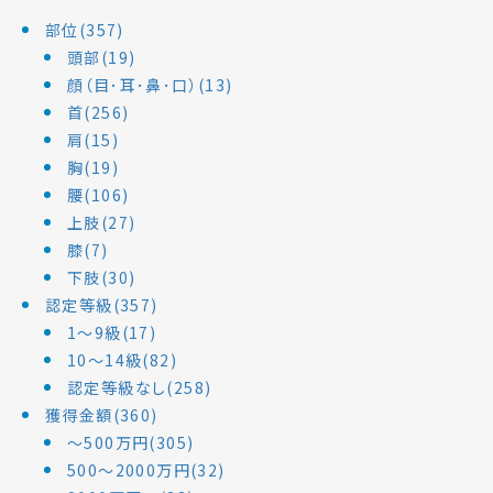
部位(357)
頭部(19)
顔（目･耳･鼻･口）(13)
首(256)
肩(15)
胸(19)
腰(106)
上肢(27)
膝(7)
下肢(30)
認定等級(357)
1～9級(17)
10～14級(82)
認定等級なし(258)
獲得金額(360)
～500万円(305)
500～2000万円(32)