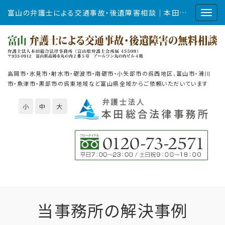
富山の弁護士による交通事故・後遺障害相談｜本田総合法律事務所
高岡市・氷見市・射水市・砺波市・南砺市・小矢部市の呉西地区、富山市・滑川
市・魚津市・黒部市の呉東地域など富山県全域からご依頼いただいています
小
中
大
当事務所の解決事例