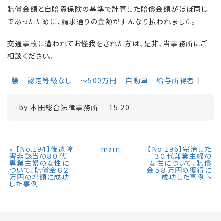
賠償金額と自賠責保険の基準で計算した賠償金額がほぼ同じ
であったために、請求通りの金額がすんなり払われました。
交通事故に遭われてお怪我をされた方は、是非、当事務所にご
相談ください。
腰
認定等級なし
～500万円
自動車
給与所得者
by
本田総合法律事務所
15:20
«
【No.194】後遺障
main
【No.196】完治した
害非該当の８０代
３０代兼業主婦の
専業主婦の女性に
女性について、賠償
ついて、賠償金６２
金５８万円の獲得に
万円の増額に成功
成功した事例
»
した事例