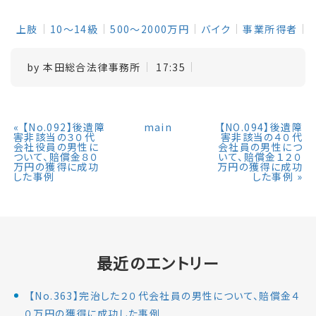
上肢
10～14級
500～2000万円
バイク
事業所得者
by
本田総合法律事務所
17:35
«
【No.092】後遺障
main
【NO.094】後遺障
害非該当の３０代
害非該当の４０代
会社役員の男性に
会社員の男性につ
ついて、賠償金８０
いて、賠償金１２０
万円の獲得に成功
万円の獲得に成功
した事例
した事例
»
最近のエントリー
【No.363】完治した２０代会社員の男性について、賠償金４
０万円の獲得に成功した事例