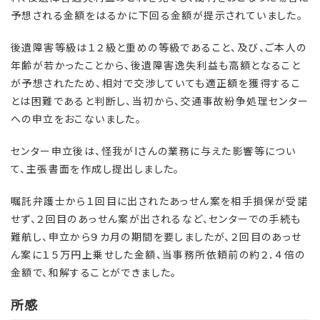
予想される金額をはるかに下回る金額が提示されていました。
後遺障害等級は１２級と重めの等級であること、及び、ご本人の
年齢が若かったことから、後遺障害逸失利益も高額となること
が予想されたため、相対で交渉していても適正額を獲得するこ
とは困難であると判断し、当初から、交通事故紛争処理センター
への申立をおこないました。
センター申立後は、怪我がIさんの業務に与えた影響等につい
て、主張書面を作成し提出しました。
嘱託弁護士から１回目に出されたあっせん案を相手損保が受諾
せず、２回目のあっせん案が出されるなど、センターでの手続も
難航し、申立から９カ月の期間を要しましたが、２回目のあっせ
ん案に１５万円上乗せした金額、当事務所依頼前の約２．４倍の
金額で、和解することができました。
所感