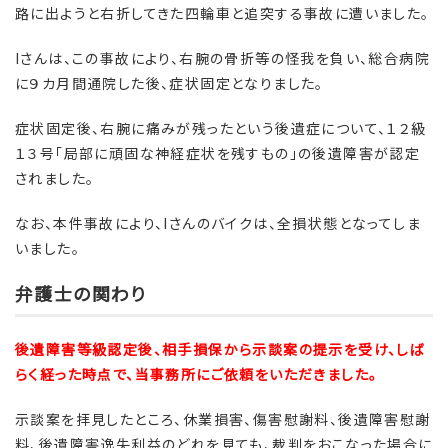
路に出ようと右折してきた四輪車と追突する事故に遭いました。
Iさんは、この事故により、右腕の骨折等の怪我を負い、総合病院
に９カ月間通院した後、症状固定となりました。
症状固定後、右腕に痛みが残ったという後遺症について、１２級
１３号「局部に頑固な神経症状を残すもの」の後遺障害が認定
されました。
なお、本件事故により、Iさんのバイクは、全損状態となってしま
いました。
弁護士の関わり
後遺障害等級認定後、相手損保から示談案の提示を受け、しば
らく経った時点で、当事務所にご依頼をいただきました。
示談案を拝見したところ、休業損害、傷害慰謝料、後遺障害慰謝
料、後遺障害逸失利益のどれを見ても、裁判をおこなった場合に