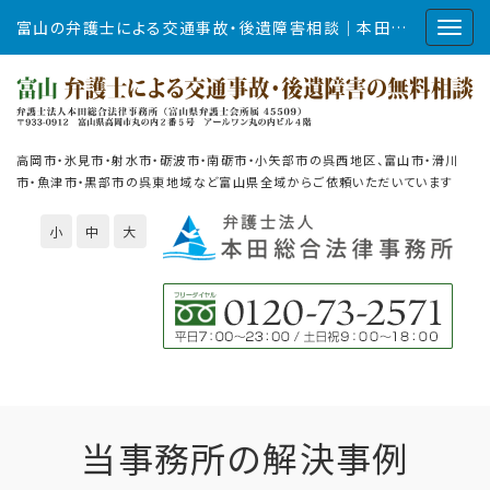
富山の弁護士による交通事故・後遺障害相談｜本田総合法律事務所
高岡市・氷見市・射水市・砺波市・南砺市・小矢部市の呉西地区、富山市・滑川
市・魚津市・黒部市の呉東地域など富山県全域からご依頼いただいています
小
中
大
当事務所の解決事例