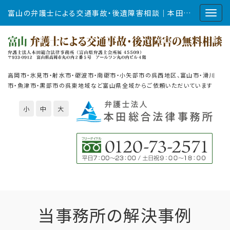
富山の弁護士による交通事故・後遺障害相談｜本田総合法律事務所
高岡市・氷見市・射水市・砺波市・南砺市・小矢部市の呉西地区、富山市・滑川
市・魚津市・黒部市の呉東地域など富山県全域からご依頼いただいています
小
中
大
当事務所の解決事例