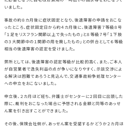
いました。
事故の約８カ月後に症状固定となり、後遺障害の申請をおこな
ったところ、症状固定日から約４カ月後に、後遺障害７等級８号
「１足をリスフラン関節以上で失ったもの」と８等級７号「１下肢
の３大関節中の１関節の用を廃したもの」との併合として６等級
相当の後遺障害の認定を受けました。
弊所としては、後遺障害の認定等級が比較的高く、また、ご本人
が自営業者で逸失利益の点が争いになりやすく、示談交渉によ
る解決は困難であろうと見込んで、交通事故紛争処理センター
への申立をおこないました。
申立後、２カ月ほど経ち、弁護士がセンターに２回目に出頭した
際に、裁判をおこなった場合に予想される金額と同等のあっせ
ん案を引き出すことができました。
その後、保険会社側が、あっせん案を受諾するかどうか２カ月ほ