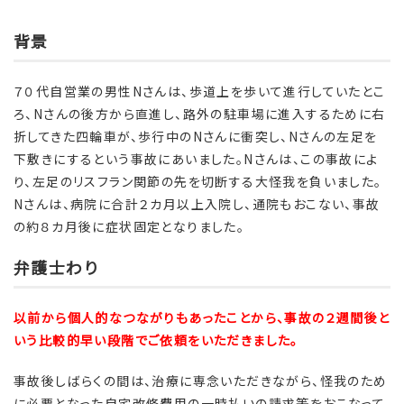
背景
７０代自営業の男性Nさんは、歩道上を歩いて進行していたとこ
ろ、Nさんの後方から直進し、路外の駐車場に進入するために右
折してきた四輪車が、歩行中のNさんに衝突し、Nさんの左足を
下敷きにするという事故にあいました。Nさんは、この事故によ
り、左足のリスフラン関節の先を切断する大怪我を負いました。
Nさんは、病院に合計２カ月以上入院し、通院もおこない、事故
の約８カ月後に症状固定となりました。
弁護士わり
以前から個人的なつながりもあったことから、事故の２週間後と
いう比較的早い段階でご依頼をいただきました。
事故後しばらくの間は、治療に専念いただきながら、怪我のため
に必要となった自宅改修費用の一時払いの請求等をおこなって