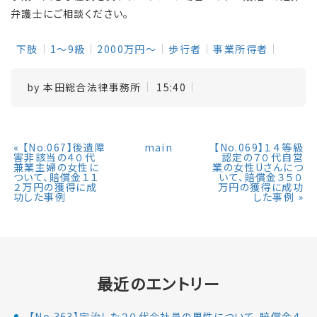
弁護士にご相談ください。
下肢
1～9級
2000万円～
歩行者
事業所得者
by
本田総合法律事務所
15:40
«
【No.067】後遺障
main
【No.069】１４等級
害非該当の４０代
認定の７０代自営
兼業主婦の女性に
業の女性Uさんにつ
ついて、賠償金１１
いて、賠償金３５０
２万円の獲得に成
万円の獲得に成功
功した事例
した事例
»
最近のエントリー
【No.363】完治した２０代会社員の男性について、賠償金４