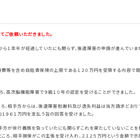
てご依頼いただきました。
から１年半が経過していたにも関らず、後遺障害の申請が進んでいま
治療費等を含め自賠責保険の上限である１２０万円を受領する内容で
ろ、高次脳機能障害で９級１０号の認定を受けることができました。
ころ、相手方からは、後遺障害慰謝料及び逸失利益は当方請求どおり
約１９６１万円を支払う旨の回答を受けました。
手方が徐行義務を負っていたにも関らずこれを果たしていないことを
ところ、相手損保がこの主張を受け入れ、２１２５万円という金額で示