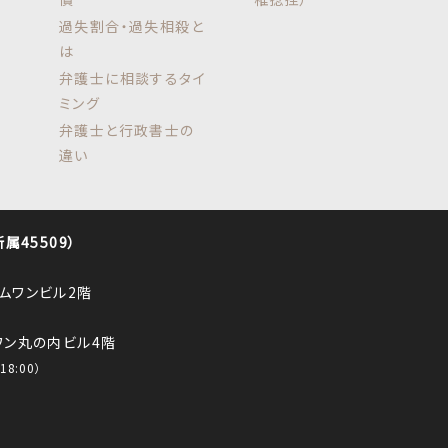
過失割合・過失相殺と
は
弁護士に相談するタイ
ミング
弁護士と行政書士の
違い
45509）
ロムワンビル2階
ルワン丸の内ビル4階
8:00）