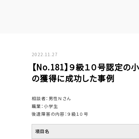
2022.11.27
【No.181】９級１０号認定
の獲得に成功した事例
相談者：男性Ｎさん
職業：小学生
後遺障害の内容：９級１０号
項目名