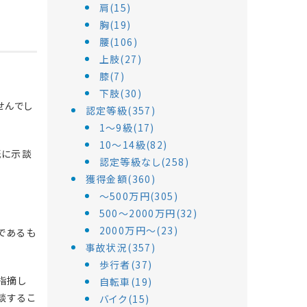
肩(15)
胸(19)
腰(106)
上肢(27)
膝(7)
下肢(30)
せんでし
認定等級(357)
1～9級(17)
10～14級(82)
既に示談
認定等級なし(258)
獲得金額(360)
～500万円(305)
500～2000万円(32)
2000万円～(23)
であるも
事故状況(357)
歩行者(37)
指摘し
自転車(19)
談するこ
バイク(15)