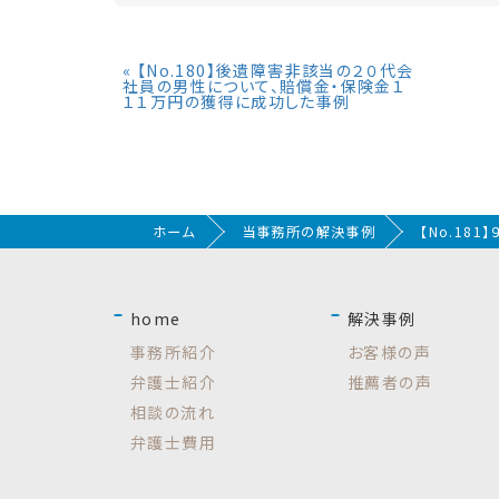
«
【No.180】後遺障害非該当の２０代会
社員の男性について、賠償金・保険金１
１１万円の獲得に成功した事例
ホーム
当事務所の解決事例
【No.18
home
解決事例
事務所紹介
お客様の声
弁護士紹介
推薦者の声
相談の流れ
弁護士費用