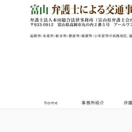
高岡市・氷見市・射水市・砺波市・南砺市・小矢部市の呉西地区、
home
事務所紹介
弁