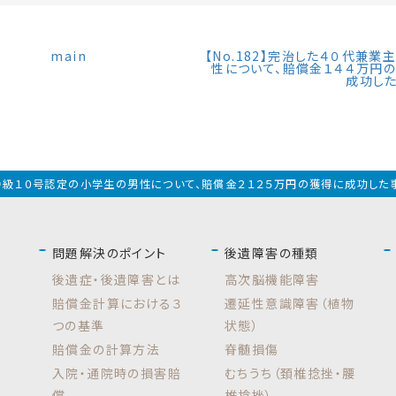
main
【No.182】完治した４０代兼業
性について、賠償金１４４万円
成功し
1】９級１０号認定の小学生の男性について、賠償金２１２５万円の獲得に成功した
問題解決のポイント
後遺障害の種類
後遺症・後遺障害とは
高次脳機能障害
賠償金計算における３
遷延性意識障害（植物
つの基準
状態）
賠償金の計算方法
脊髄損傷
入院・通院時の損害賠
むちうち（頚椎捻挫・腰
償
椎捻挫）