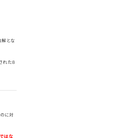
和解とな
された８
たのに対
ではな