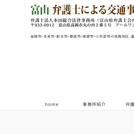
高岡市・氷見市・射水市・砺波市・南砺市・小矢部市の呉西地区、
home
事務所紹介
弁