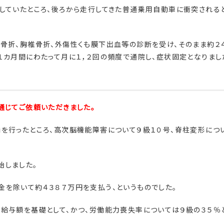
していたところ、後ろから走行してきた普通乗用自動車に衝突される
骨折、胸椎骨折、外傷性くも膜下出血等の診断を受け、そのまま約２
１カ月間にわたって月に１，２回の頻度で通院し、症状固定となりまし
通じてご依頼いただきました。
を行ったところ、高次脳機能障害について９級１０号、脊柱変形につ
始しました。
を除いて約４３８７万円を支払う、というものでした。
給与額を基礎として、かつ、労働能力喪失率については９級の３５％