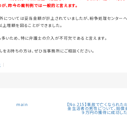
のが、昨今の裁判例では一般的と言えます。
以外については妥当金額が計上されていましたが、紛争処理センター
以上増額を図ることができました。
も多いため、特に弁護士の介入が不可欠であると言えます。
んをお持ちの方は、ぜひ当事務所にご相談ください。
生
main
【No.215】事故で亡くなられた
金生活者の男性について、賠償
９万円の獲得に成功し