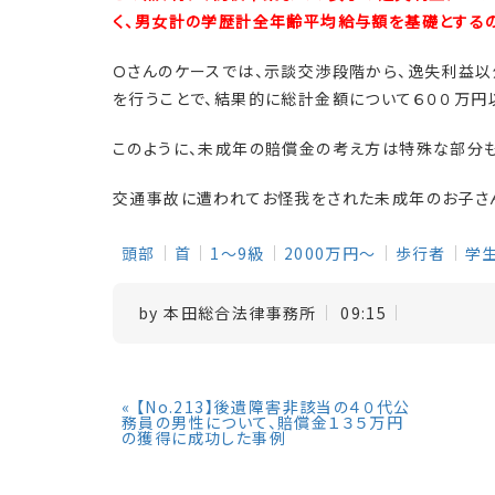
く、男女計の学歴計全年齢平均給与額を基礎とする
Ｏさんのケースでは、示談交渉段階から、逸失利益
を行うことで、結果的に総計金額について６００万円
このように、未成年の賠償金の考え方は特殊な部分
交通事故に遭われてお怪我をされた未成年のお子さ
頭部
首
1～9級
2000万円～
歩行者
学
by
本田総合法律事務所
09:15
«
【No.213】後遺障害非該当の４０代公
務員の男性について、賠償金１３５万円
の獲得に成功した事例