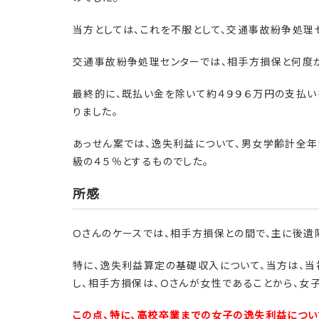
当方としては、これを不服として、交通事故紛争処理
交通事故紛争処理センターでは、相手方損保と何度
最終的に、既払い金を除いて約４９９６万円の支払い
りました。
あっせん案では、逸失利益について、男女学齢計全年
級の４５％とするものでした。
所感
Ｏさんのケースでは、相手方損保との間で、主に後遺
特に、逸失利益算定の基礎収入について、当方は、
し、相手方損保は、Ｏさんが女性であることから、女
この点、特に、高校卒業までの女子の逸失利益につ