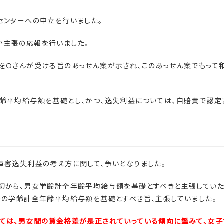
センターへの申立を行いました。
か主張の応報を行いました。
をＯさんが受ける旨のあっせん案が示され、このあっせん案でもって
齢平均給与額を基礎とし、かつ、逸失利益については、自賠責で認定
障害逸失利益の考え方に関して、争いとなりました。
当初から、男女学齢計全年齢平均給与額を基礎とすべきと主張してい
子の学齢計全年齢平均給与額を基礎とすべき旨、主張していました。
いては、男女間の賃金格差が是正されていっている傾向に鑑みて、女子