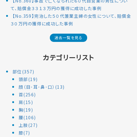
【No.360】事故で亡くなられた６０代自営業の男性につい
て、賠償金３３１３万円の獲得に成功した事例
【No.359】完治した５０代兼業主婦の女性について、賠償金
３０万円の獲得に成功した事例
過去一覧を見る
カテゴリーリスト
部位(357)
頭部(19)
顔（目･耳･鼻･口）(13)
首(256)
肩(15)
胸(19)
腰(106)
上肢(27)
膝(7)