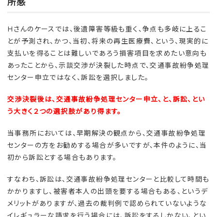
所感
Ｈさんのケースでは、後遺障害等級も重く、争点も多岐に上るこ
とが予測され、かつ、当初、将来の再生医療費、という、現実的に
支払いを得ることは難しいであろう損害項目を求めたい意向も
あったことから、示談交渉が決裂した時点で、交通事故紛争処理
センター申立ではなく、訴訟を選択しました。
交渉決裂後は、交通事故紛争処理センター申立、と、訴訟、とい
う大きく２つの選択肢があり得ます。
当事務所においては、早期解決の観点から、交通事故紛争処理
センターの方をお勧めする場合が多いですが、本件のように、当
初から訴訟とする場合もあります。
すなわち、訴訟は、交通事故紛争処理センターと比較して時間も
かかりますし、被害者本人の出頭を要する場合もある、というデ
メリットがありますが、過去の裁判例で認められていないような
イレギュラーな請求を行う場合には、訴訟をするしかない、とい