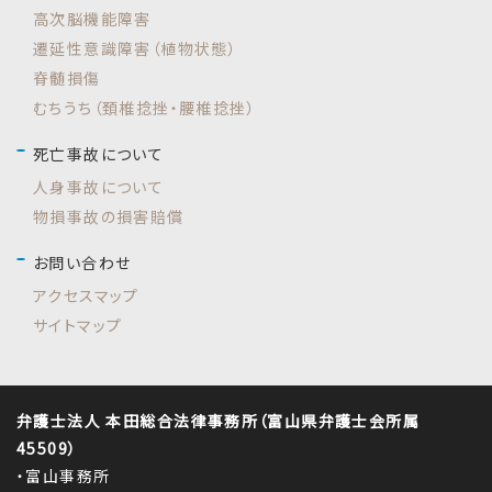
高次脳機能障害
遷延性意識障害（植物状態）
脊髄損傷
むちうち（頚椎捻挫・腰椎捻挫）
死亡事故について
人身事故について
物損事故の損害賠償
お問い合わせ
アクセスマップ
サイトマップ
弁護士法人 本田総合法律事務所（富山県弁護士会所属
45509）
・富山事務所