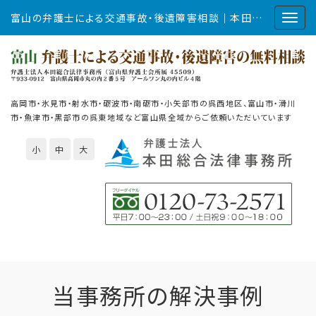
富山の弁護士による交通事故・後遺障害相談｜本田総合法律事務所
高岡市・氷見市・射水市・砺波市・南砺市・小矢部市の呉西地区、富山市・滑川
市・魚津市・黒部市の呉東地域など富山県全域からご依頼いただいています
小
中
大
当事務所の解決事例