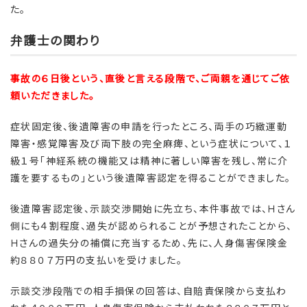
た。
弁護士の関わり
事故の６日後という、直後と言える段階で、ご両親を通じてご依
頼いただきました。
症状固定後、後遺障害の申請を行ったところ、両手の巧緻運動
障害・感覚障害及び両下肢の完全麻痺、という症状について、１
級１号「神経系統の機能又は精神に著しい障害を残し、常に介
護を要するもの」という後遺障害認定を得ることができました。
後遺障害認定後、示談交渉開始に先立ち、本件事故では、Ｈさん
側にも４割程度、過失が認められることが予想されたことから、
Ｈさんの過失分の補償に充当するため、先に、人身傷害保険金
約８８０７万円の支払いを受けました。
示談交渉段階での相手損保の回答は、自賠責保険から支払わ