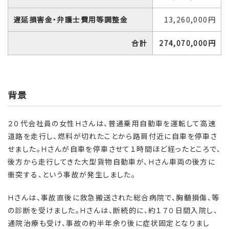
遅延損害金・弁護士費用等調整金
13,260,000円
合計
274,070,000円
背景
２０代会社員の女性Ｈさんは、普通乗用自動車を運転して高速
道路を走行し、燃料が切れたことから路肩付近に自車を停車さ
せました。Ｈさんが自車を停車させて１時間ほど経ったところで、
後方から走行してきた大型貨物自動車が、Ｈさん車両の後方に
衝突する、という事故が発生しました。
Ｈさんは、事故直後に救急搬送された総合病院で、胸髄損傷、等
の診断を受けました。Ｈさんは、断続的に、約１７０日間入院し、
通院治療も受け、事故の約半年余り後に症状固定となりまし