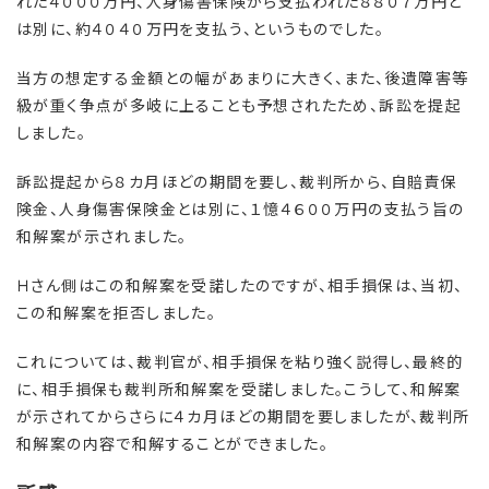
れた４０００万円、人身傷害保険から支払われた８８０７万円と
は別に、約４０４０万円を支払う、というものでした。
当方の想定する金額との幅があまりに大きく、また、後遺障害等
級が重く争点が多岐に上ることも予想されたため、訴訟を提起
しました。
訴訟提起から８カ月ほどの期間を要し、裁判所から、自賠責保
険金、人身傷害保険金とは別に、１憶４６００万円の支払う旨の
和解案が示されました。
Ｈさん側はこの和解案を受諾したのですが、相手損保は、当初、
この和解案を拒否しました。
これについては、裁判官が、相手損保を粘り強く説得し、最終的
に、相手損保も裁判所和解案を受諾しました。こうして、和解案
が示されてからさらに４カ月ほどの期間を要しましたが、裁判所
和解案の内容で和解することができました。