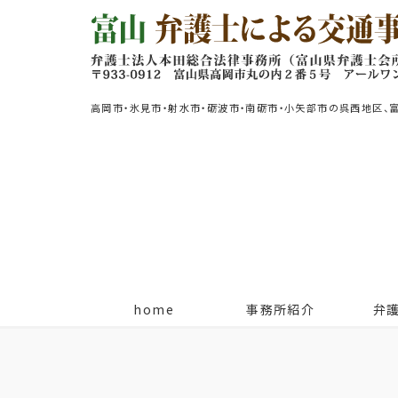
高岡市・氷見市・射水市・砺波市・南砺市・小矢部市の呉西地区、
home
事務所紹介
弁