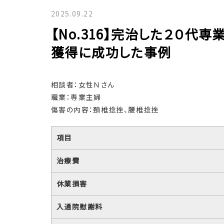
2025.09.22
【No.316】完治した２０代
獲得に成功した事例
相談者：女性Ｎさん
職業：専業主婦
傷害の内容：頚椎捻挫、腰椎捻挫
項目
治療費
休業損害
入通院慰謝料