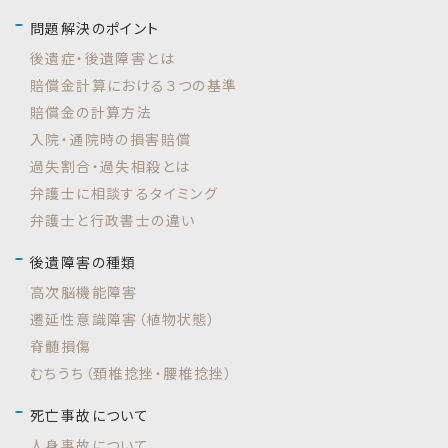
問題解決のポイント
後遺症・後遺障害とは
賠償金計算における３つの基準
賠償金の計算方法
入院・通院時の損害賠償
過失割合・過失相殺とは
弁護士に相談するタイミング
弁護士と行政書士の違い
後遺障害の種類
高次脳機能障害
遷延性意識障害（植物状態）
脊髄損傷
むちうち（頚椎捻挫・腰椎捻挫）
死亡事故について
人身事故について