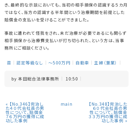
き、最終的な示談においても、当初の相手損保の認識する５カ月
ではなく、当方の認識する半年間という治療期間を前提とした
賠償金の支払いを受けることができました。
事故に遭われて怪我をされ、未だ治療が必要であるにも関らず
相手損保から治療費支払いが打ち切られた、という方は、当事
務所にご相談ください。
首
認定等級なし
～500万円
自動車
主婦（兼業）
by
本田総合法律事務所
10:50
«
【No.346】完治し
main
【No.348】完治した
た４０代会社員の男
６０代会社員の男
性について、賠償金
性について、賠償金
７６万円の獲得に成
３３万円の獲得に成
功した事例
功した事例
»