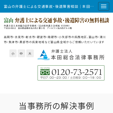
富山の弁護士による交通事故・後遺障害相談｜本田総合法律事務所
高岡市・氷見市・射水市・砺波市・南砺市・小矢部市の呉西地区、富山市・滑川
市・魚津市・黒部市の呉東地域など富山県全域からご依頼いただいています
小
中
大
当事務所の解決事例