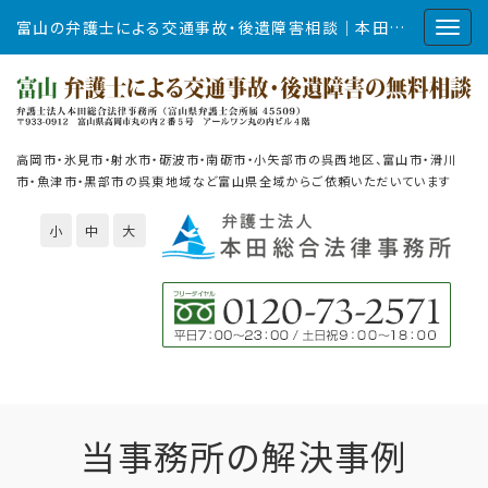
富山の弁護士による交通事故・後遺障害相談｜本田総合法律事務所
高岡市・氷見市・射水市・砺波市・南砺市・小矢部市の呉西地区、富山市・滑川
市・魚津市・黒部市の呉東地域など富山県全域からご依頼いただいています
小
中
大
当事務所の解決事例