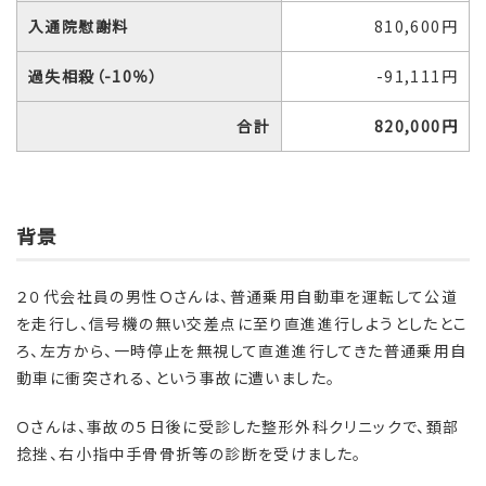
入通院慰謝料
810,600円
過失相殺（-10％）
-91,111円
合計
820,000円
背景
２０代会社員の男性Ｏさんは、普通乗用自動車を運転して公道
を走行し、信号機の無い交差点に至り直進進行しようとしたとこ
ろ、左方から、一時停止を無視して直進進行してきた普通乗用自
動車に衝突される、という事故に遭いました。
Ｏさんは、事故の５日後に受診した整形外科クリニックで、頚部
捻挫、右小指中手骨骨折等の診断を受けました。