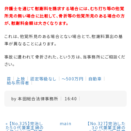
弁護士を通じて慰謝料を請求する場合には、むち打ち等の他覚
所見の無い場合に比較して、骨折等の他覚所見のある場合の方
が、慰謝料金額は大きくなります。
これは、他覚所見のある場合とない場合とで、慰謝料算出の基
準が異なることによります。
事故に遭われて骨折された、という方は、当事務所にご相談くだ
さい。
首
上肢
認定等級なし
～500万円
自動車
給与所得者
by
本田総合法律事務所
16:40
«
【No.325】完治し
main
【No.327】完治した
た５０代兼業主婦の
３０代兼業主婦の