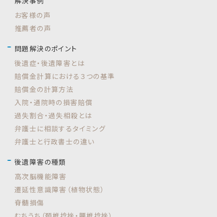
解決事例
お客様の声
推薦者の声
問題解決のポイント
後遺症・後遺障害とは
賠償金計算における３つの基準
賠償金の計算方法
入院・通院時の損害賠償
過失割合・過失相殺とは
弁護士に相談するタイミング
弁護士と行政書士の違い
後遺障害の種類
高次脳機能障害
遷延性意識障害（植物状態）
脊髄損傷
むちうち（頚椎捻挫・腰椎捻挫）