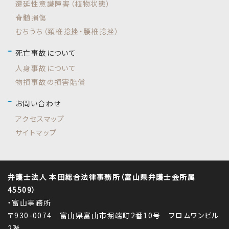
遷延性意識障害（植物状態）
脊髄損傷
むちうち（頚椎捻挫・腰椎捻挫）
死亡事故について
人身事故について
物損事故の損害賠償
お問い合わせ
アクセスマップ
サイトマップ
弁護士法人 本田総合法律事務所（富山県弁護士会所属
45509）
・富山事務所
〒930-0074 富山県富山市堀端町2番10号 フロムワンビル
2階