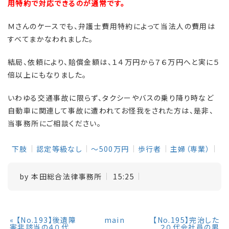
用特約で対応できるのが通常です。
Ｍさんのケースでも、弁護士費用特約によって当法人の費用は
すべてまかなわれました。
結局、依頼により、賠償金額は、１４万円から７６万円へと実に５
倍以上にもなりました。
いわゆる交通事故に限らず、タクシーやバスの乗り降り時など
自動車に関連して事故に遭われてお怪我をされた方は、是非、
当事務所にご相談ください。
下肢
認定等級なし
～500万円
歩行者
主婦（専業）
by
本田総合法律事務所
15:25
«
【No.193】後遺障
main
【No.195】完治した
害非該当の４０代
２０代会社員の男