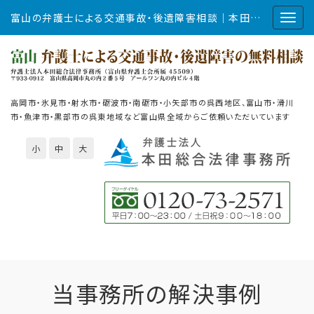
富山の弁護士による交通事故・後遺障害相談｜本田総合法律事務所
高岡市・氷見市・射水市・砺波市・南砺市・小矢部市の呉西地区、富山市・滑川
市・魚津市・黒部市の呉東地域など富山県全域からご依頼いただいています
小
中
大
当事務所の解決事例