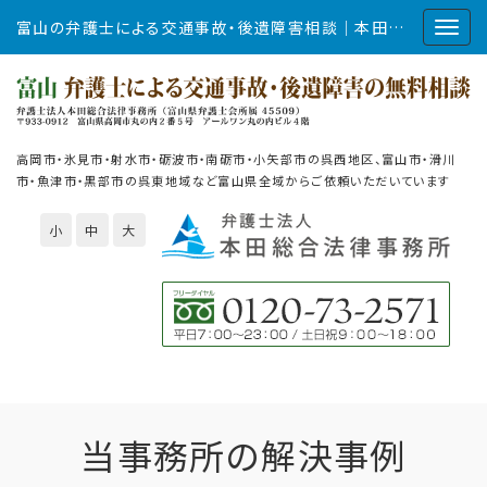
富山の弁護士による交通事故・後遺障害相談｜本田総合法律事務所
高岡市・氷見市・射水市・砺波市・南砺市・小矢部市の呉西地区、富山市・滑川
市・魚津市・黒部市の呉東地域など富山県全域からご依頼いただいています
小
中
大
当事務所の解決事例