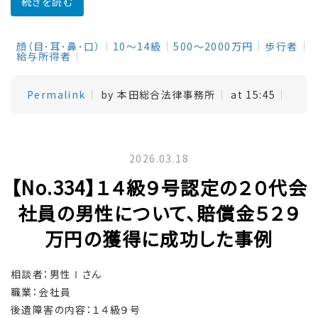
続きを読む
顔（目･耳･鼻･口）
10～14級
500～2000万円
歩行者
給与所得者
Permalink
by 本田総合法律事務所
at 15:45
2026.03.18
【No.334】１４級９号認定の２０代会
社員の男性について、賠償金５２９
万円の獲得に成功した事例
相談者：男性Ⅰさん
職業：会社員
後遺障害の内容：１４級９号