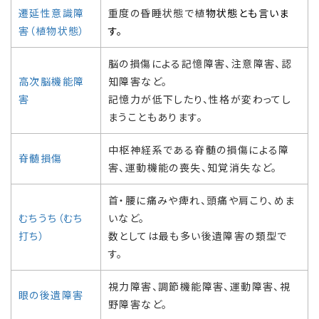
遷延性意識障
重度の昏睡状態で植
物状態とも言いま
害（植物状態）
す。
脳の損傷による記憶障害、注意障害、認
高次脳機能障
知障害など。
害
記憶力が低下したり、性格が変わってし
まうこともあります。
中枢神経系である脊髄の損傷による障
脊髄損傷
害、運動機能の喪失、知覚消失など。
首・腰に痛みや痺れ、頭痛や肩こり、めま
むちうち（むち
いなど。
打ち）
数としては最も多い後遺障害の類型で
す。
視力障害、調節機能障害、運動障害、視
眼の後遺障害
野障害など。