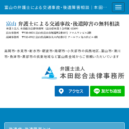
富山の弁護士による交通事故・後遺障害相談｜本田総合法律事務所
高岡市・氷見市・射水市・砺波市・南砺市・小矢部市の呉西地区、富山市・滑川
市・魚津市・黒部市の呉東地域など富山県全域からご依頼いただいています