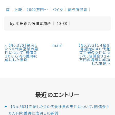
首
上肢
2000万円～
バイク
給与所得者
by
本田総合法律事務所
18:30
«
【No.320】完治し
main
【No.322】１４級９
た５０代自営業の男
号認定の４０代兼
性について、賠償金
業主婦の女性につ
１００万円の獲得に
いて、賠償金３２４
成功した事例
万円の増額に成功
した事例
»
最近のエントリー
【No.363】完治した２０代会社員の男性について、賠償金４
０万円の獲得に成功した事例