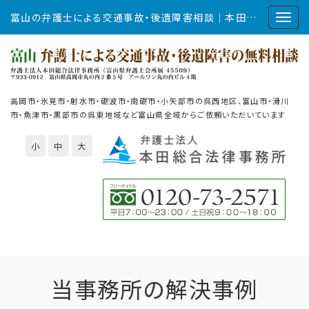
富山の弁護士による交通事故・後遺障害相談｜本田総合法律事務所
高岡市・氷見市・射水市・砺波市・南砺市・小矢部市の呉西地区、富山市・滑川
市・魚津市・黒部市の呉東地域など富山県全域からご依頼いただいています
小
中
大
当事務所の解決事例