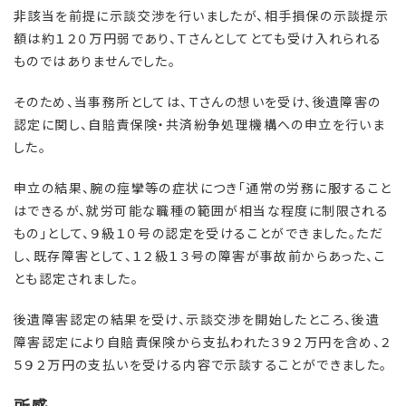
非該当を前提に示談交渉を行いましたが、相手損保の示談提示
額は約１２０万円弱であり、Ｔさんとしてとても受け入れられる
ものではありませんでした。
そのため、当事務所としては、Ｔさんの想いを受け、後遺障害の
認定に関し、自賠責保険・共済紛争処理機構への申立を行いま
した。
申立の結果、腕の痙攣等の症状につき「通常の労務に服すること
はできるが、就労可能な職種の範囲が相当な程度に制限される
もの」として、９級１０号の認定を受けることができました。ただ
し、既存障害として、１２級１３号の障害が事故前からあった、こ
とも認定されました。
後遺障害認定の結果を受け、示談交渉を開始したところ、後遺
障害認定により自賠責保険から支払われた３９２万円を含め、２
５９２万円の支払いを受ける内容で示談することができました。
所感