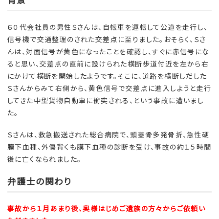
６０代会社員の男性Ｓさんは、自転車を運転して公道を走行し、
信号機で交通整理のされた交差点に至りました。おそらく、Ｓさ
んは、対面信号が黄色になったことを確認し、すぐに赤信号にな
ると思い、交差点の直前に設けられた横断歩道付近を左から右
にかけて横断を開始したようです。そこに、道路を横断しだした
Ｓさんからみて右側から、黄色信号で交差点に進入しようと走行
してきた中型貨物自動車に衝突される、という事故に遭いまし
た。
Ｓさんは、救急搬送された総合病院で、頭蓋骨多発骨折、急性硬
膜下血種、外傷背くも膜下血種の診断を受け、事故の約１５時間
後に亡くなられました。
弁護士の関わり
事故から１月あまり後、奥様はじめご遺族の方々からご依頼い