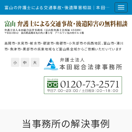
富山の弁護士による交通事故・後遺障害相談｜本田総合法律事務所
高岡市・氷見市・射水市・砺波市・南砺市・小矢部市の呉西地区、富山市・滑川
市・魚津市・黒部市の呉東地域など富山県全域からご依頼いただいています
小
中
大
当事務所の解決事例