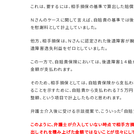
これは、要するには、相手損保の基準で算出した賠
Ｎさんのケースに関して言えば、自賠責の基準では後
を慰謝料として計上していました。
他方、相手損保は、Ｎさんに認定された後遺障害が腕
遺障害逸失利益をゼロとしていました。
この一方で、自賠責保険においては、後遺障害１４級
金額が支払われます。
そのため、相手損保としては、自賠責保険から支払わ
ることを示すために、自賠責から支払われる７５万
整額、という項目で計上したものと思われます。
弁護士介入後に受ける示談提案で、こういった「自賠
このように、弁護士が介入していない時点で相手方
出しそれを積み上げた金額ではないことが往々にして