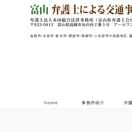
高岡市・氷見市・射水市・砺波市・南砺市・小矢部市の呉西地区、
home
事務所紹介
弁