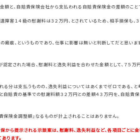
償金額と、自賠責保険会社から支払われる自賠責保険金の差額のこと
遺障害１４級の慰謝料は３２万円、とされているため、相手損保も、
の瘢痕、というものであり、仕事に影響は無いと判断してだと思いま
が認定された場合、慰謝料と逸失利益を合わせた金額として、７５万
れる分は支払うものの、逸失利益についてはあくまでゼロである、と
円と自賠責の基準での慰謝料額３２万円との差額４３万円を、自賠責
責保険金調整額」なるものが計上されることはありません。
損保から提示される示談案は、慰謝料、逸失利益など、各項目ごとに金
あります。