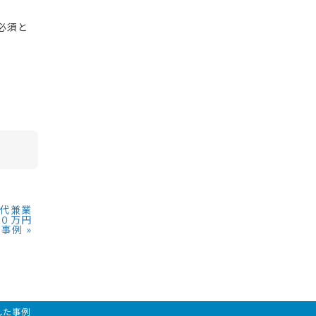
必須と
０代兼業
８０万円
た事例
»
した事例