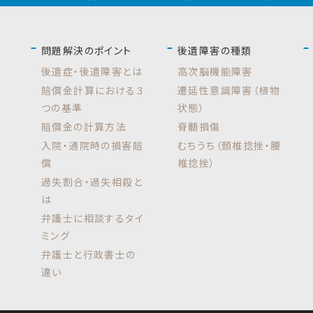
問題解決のポイント
後遺障害の種類
後遺症・後遺障害とは
高次脳機能障害
賠償金計算における３
遷延性意識障害（植物
つの基準
状態）
賠償金の計算方法
脊髄損傷
入院・通院時の損害賠
むちうち（頚椎捻挫・腰
償
椎捻挫）
過失割合・過失相殺と
は
弁護士に相談するタイ
ミング
弁護士と行政書士の
違い