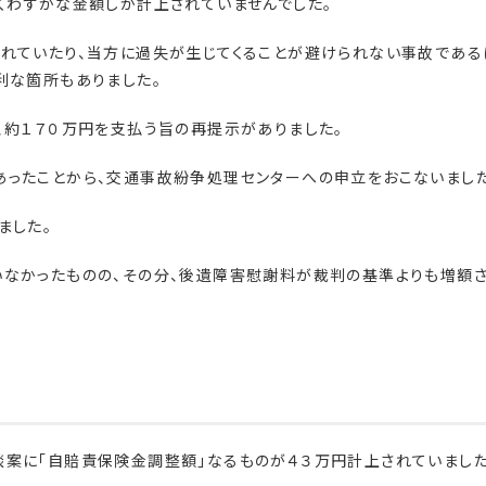
くわずかな金額しか計上されていませんでした。
れていたり、当方に過失が生じてくることが避けられない事故である
利な箇所もありました。
、約１７０万円を支払う旨の再提示がありました。
あったことから、交通事故紛争処理センターへの申立をおこないました
ました。
いなかったものの、その分、後遺障害慰謝料が裁判の基準よりも増額
案に「自賠責保険金調整額」なるものが４３万円計上されていました