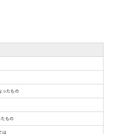
なったもの
ったもの
では