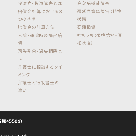
後遺症・後遺障害とは
高次脳機能障害
賠償金計算における３
遷延性意識障害（植物
つの基準
状態）
賠償金の計算方法
脊髄損傷
入院・通院時の損害賠
むちうち（頚椎捻挫・腰
償
椎捻挫）
過失割合・過失相殺と
は
弁護士に相談するタイ
ミング
弁護士と行政書士の
違い
45509）