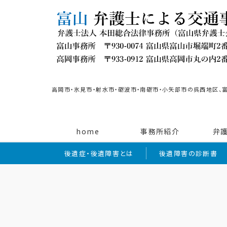
高岡市・氷見市・射水市・砺波市・南砺市・小矢部市の呉西地区、
home
事務所紹介
弁
後遺症・後遺障害とは
後遺障害の診断書