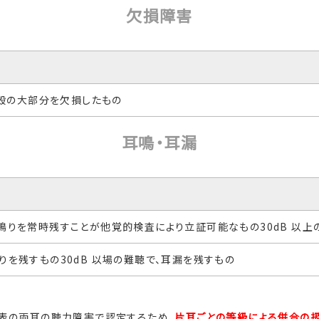
欠損障害
耳殻の大部分を欠損したもの
耳鳴・耳漏
耳鳴りを常時残すことが他覚的検査により立証可能なもの30dB 以
鳴りを残すもの30dB 以場の難聴で、耳漏を残すもの
級表の両耳の聴力障害で認定するため、
片耳ごとの等級による併合の