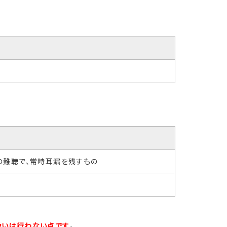
上の難聴で、常時耳漏を残すもの
扱いは行わない点です
。