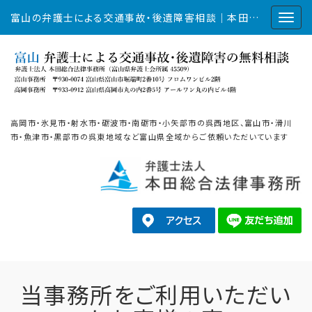
富山の弁護士による交通事故・後遺障害相談｜本田総合法律事務所
高岡市・氷見市・射水市・砺波市・南砺市・小矢部市の呉西地区、富山市・滑川
市・魚津市・黒部市の呉東地域など富山県全域からご依頼いただいています
当事務所をご利用いただい