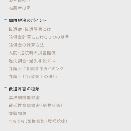
お客様の声
推薦者の声
問題解決のポイント
後遺症・後遺障害とは
賠償金計算における３つの基準
賠償金の計算方法
入院・通院時の損害賠償
過失割合・過失相殺とは
弁護士に相談するタイミング
弁護士と行政書士の違い
後遺障害の種類
高次脳機能障害
遷延性意識障害（植物状態）
脊髄損傷
むちうち（頚椎捻挫・腰椎捻挫）