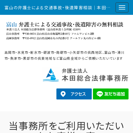
富山の弁護士による交通事故・後遺障害相談｜本田総合法律事務所
高岡市・氷見市・射水市・砺波市・南砺市・小矢部市の呉西地区、富山市・滑川
市・魚津市・黒部市の呉東地域など富山県全域からご依頼いただいています
当事務所をご利用いただい