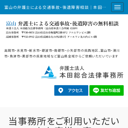
富山の弁護士による交通事故・後遺障害相談｜本田総合法律事務所
高岡市・氷見市・射水市・砺波市・南砺市・小矢部市の呉西地区、富山市・滑川
市・魚津市・黒部市の呉東地域など富山県全域からご依頼いただいています
当事務所をご利用いただい