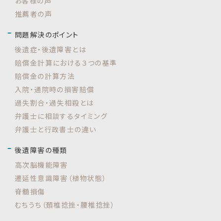
お客様の声
推薦者の声
問題解決のポイント
後遺症・後遺障害とは
賠償金計算における３つの基準
賠償金の計算方法
入院・通院時の損害賠償
過失割合・過失相殺とは
弁護士に相談するタイミング
弁護士と行政書士の違い
後遺障害の種類
高次脳機能障害
遷延性意識障害（植物状態）
脊髄損傷
むちうち（頚椎捻挫・腰椎捻挫）