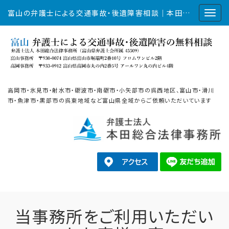
富山の弁護士による交通事故・後遺障害相談｜本田総合法律事務所
高岡市・氷見市・射水市・砺波市・南砺市・小矢部市の呉西地区、富山市・滑川
市・魚津市・黒部市の呉東地域など富山県全域からご依頼いただいています
当事務所をご利用いただい