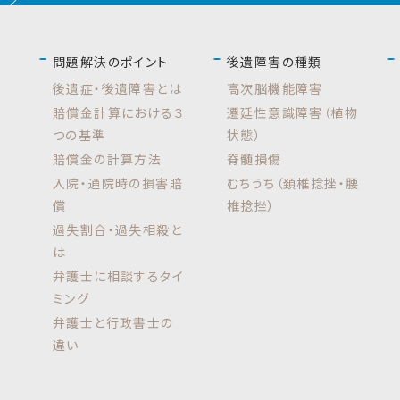
問題解決のポイント
後遺障害の種類
後遺症・後遺障害とは
高次脳機能障害
賠償金計算における３
遷延性意識障害（植物
つの基準
状態）
賠償金の計算方法
脊髄損傷
入院・通院時の損害賠
むちうち（頚椎捻挫・腰
償
椎捻挫）
過失割合・過失相殺と
は
弁護士に相談するタイ
ミング
弁護士と行政書士の
違い