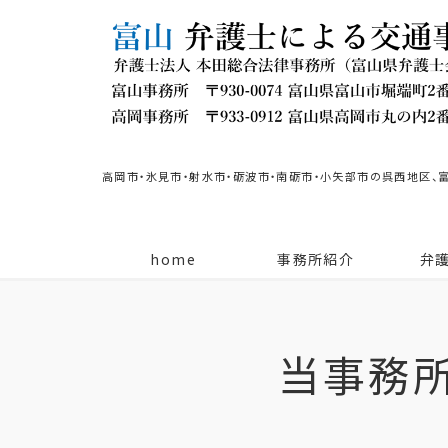
高岡市・氷見市・射水市・砺波市・南砺市・小矢部市の呉西地区、
home
事務所紹介
弁
当事務