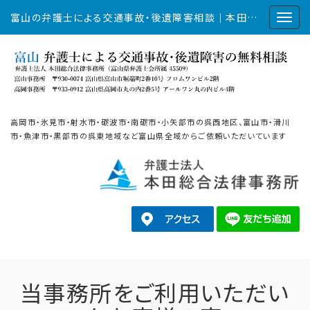
富山の弁護士による交通事故・後遺障害相談｜本田総合法律事務所
高岡市・氷見市・射水市・砺波市・南砺市・小矢部市の呉西地区、富山市・滑川
市・魚津市・黒部市の呉東地域など富山県全域からご依頼いただいています
当事務所をご利用いただい