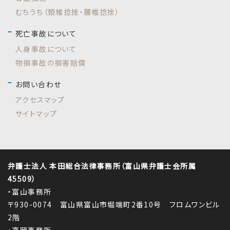
むちうち（頚椎捻挫・腰椎捻挫）
死亡事故について
人身事故について
物損事故の損害賠償
お問い合わせ
アクセスマップ
サイトマップ
弁護士法人 本田総合法律事務所（富山県弁護士会所属
45509）
・富山事務所
〒930-0074 富山県富山市堀端町2番10号 フロムワンビル
2階
・高岡事務所