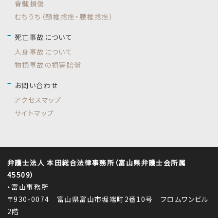
脊髄損傷
むちうち（頚椎捻挫・腰椎捻挫）
死亡事故について
人身事故について
物損事故の損害賠償
お問い合わせ
アクセスマップ
サイトマップ
弁護士法人 本田総合法律事務所（富山県弁護士会所属
45509）
・富山事務所
〒930-0074 富山県富山市堀端町2番10号 フロムワンビル
2階