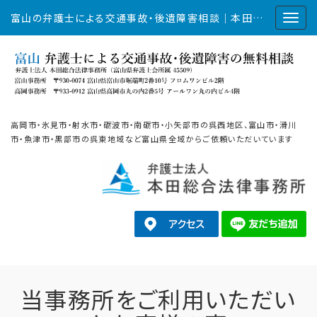
富山の弁護士による交通事故・後遺障害相談｜本田総合法律事務所
高岡市・氷見市・射水市・砺波市・南砺市・小矢部市の呉西地区、富山市・滑川
市・魚津市・黒部市の呉東地域など富山県全域からご依頼いただいています
当事務所をご利用いただい